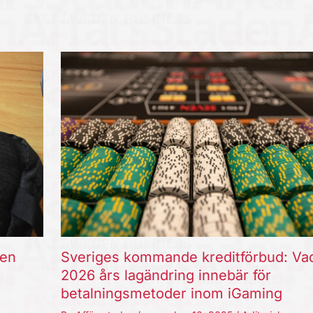
ten
Sveriges kommande kreditförbud: Va
2026 års lagändring innebär för
betalningsmetoder inom iGaming