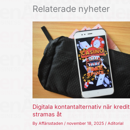
Relaterade nyheter
Digitala kontantalternativ när kredi
stramas åt
By
Affärsstaden
/
november 18, 2025
/
Aditorial