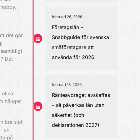
 hobby.
februari 26, 2026
Företagslån –
tt det går
Snabbguide för svenska
gi
småföretagare att
 samtidigt
använda för 2026
a? Det
februari 13, 2026
 olika
Ränteavdraget avskaffas
som hänger
– så påverkas lån utan
säkerhet (och
n bra slot
deklarationen 2027)
r en
itta på