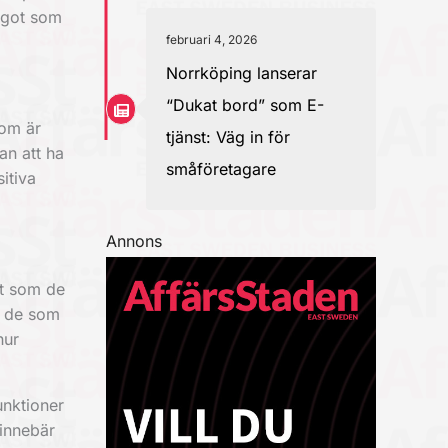
något som
februari 4, 2026
Norrköping lanserar
“Dukat bord” som E-
som är
tjänst: Väg in för
an att ha
småföretagare
sitiva
Annons
tt som de
t de som
hur
unktioner
 innebär