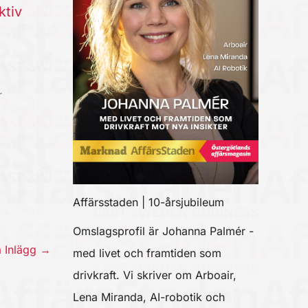
ktiv
r
Affärsstaden | 10-årsjubileum
Omslagsprofil är Johanna Palmér -
a Inlägg
→
med livet och framtiden som
drivkraft. Vi skriver om Arboair,
Lena Miranda, AI-robotik och