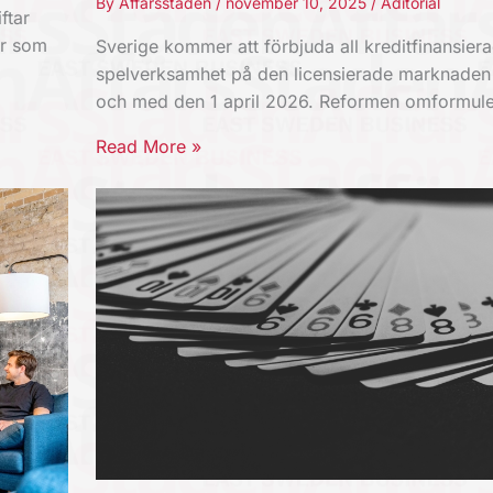
By
Affärsstaden
/
november 10, 2025
/
Aditorial
ftar
er som
Sverige kommer att förbjuda all kreditfinansier
spelverksamhet på den licensierade marknaden
och med den 1 april 2026. Reformen omformul
Read More »