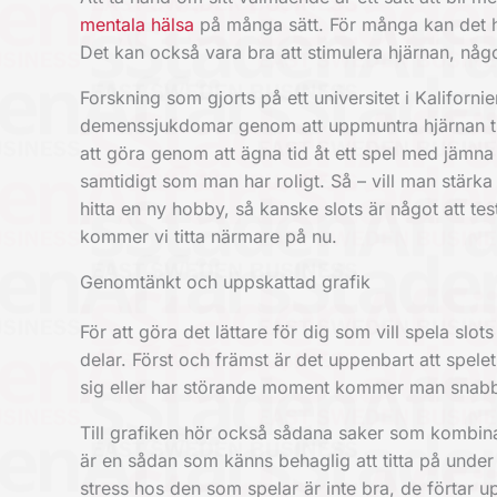
mentala hälsa
på många sätt. För många kan det h
Det kan också vara bra att stimulera hjärnan, nå
Forskning som gjorts på ett universitet i Kaliforni
demenssjukdomar genom att uppmuntra hjärnan till
att göra genom att ägna tid åt ett spel med jämna 
samtidigt som man har roligt. Så – vill man stärk
hitta en ny hobby, så kanske slots är något att tes
kommer vi titta närmare på nu.
Genomtänkt och uppskattad grafik
För att göra det lättare för dig som vill spela slot
delar. Först och främst är det uppenbart att spele
sig eller har störande moment kommer man snabbt
Till grafiken hör också sådana saker som kombinat
är en sådan som känns behaglig att titta på unde
stress hos den som spelar är inte bra, de förtar up