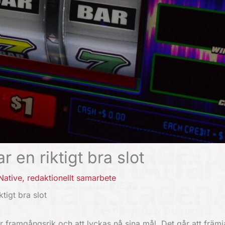
 en riktigt bra slot
Native
,
redaktionellt samarbete
tigt bra slot
er framgångsrik och att lyckas nå sina mål. Det går att främj