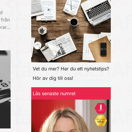
ad
 från
erar…
Vet du mer? Har du ett nyhetstips?
Hör av dig till oss!
Läs senaste numret