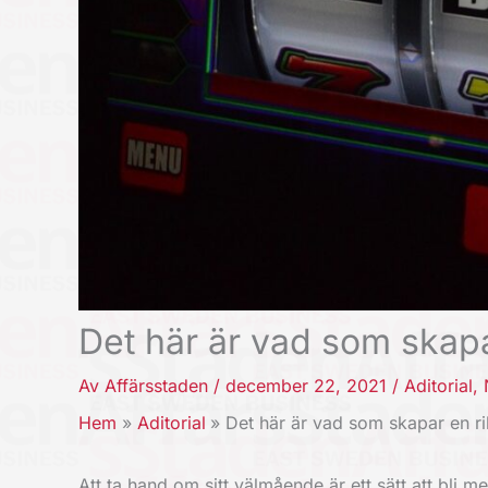
Det här är vad som skapar
Av
Affärsstaden
/
december 22, 2021
/
Aditorial
,
Hem
Aditorial
Det här är vad som skapar en rik
Att ta hand om sitt välmående är ett sätt att bli m