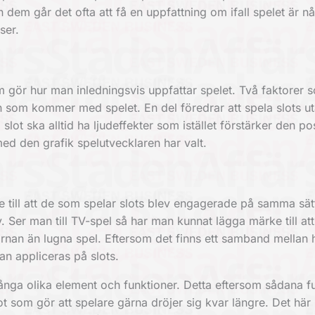
n dem går det ofta att få en uppfattning om ifall spelet är 
ser.
som gör hur man inledningsvis uppfattar spelet. Två faktorer 
en som kommer med spelet. En del föredrar att spela slots ut
 slot ska alltid ha ljudeffekter som istället förstärker den po
d den grafik spelutvecklaren har valt.
e till att de som spelar slots blev engagerade på samma sä
 Ser man till TV-spel så har man kunnat lägga märke till at
ärnan
än lugna spel. Eftersom det finns ett samband mellan 
n appliceras på slots.
ånga olika element och funktioner. Detta eftersom sådana f
t som gör att spelare gärna dröjer sig kvar längre. Det här