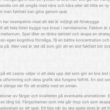
andla om att umgås med nära och kära eller att hitta en ny
got man faktiskt kan göra genom spel.
en har exempelvis visat att det är möjligt att förebygga
 att hela tiden bygga nya broar i nervbanorna. Faktum är a
mellanrum. Spel låter en tänka taktiskt och skapa en strate
a sin egen kognitiva förmåga, få en bättre koncentration och
ta på. Men vad är det då som gör att en slot faktiskt blir br
s på ett casino väljer vi att dela upp det som gör en bra slot i
ts utformning och dess grafik ska fungera felfritt. En slot 
 stänga ner för att ersätta med en annan.
ioner av färger och kvaliteten på eventuella animationer. E
r en lång tid. Färgscheman som inte går ihop och som skapa
plevelsen av ett spel. Ett tips när du ska
spela slots
är att t