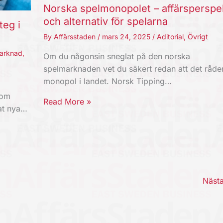
Norska spelmonopolet – affärsperspe
och alternativ för spelarna
teg i
By
Affärsstaden
/
mars 24, 2025
/
Aditorial
,
Övrigt
arknad
,
Om du någonsin sneglat på den norska
spelmarknaden vet du säkert redan att det råde
monopol i landet. Norsk Tipping…
som
Read More »
mat nya…
Näst