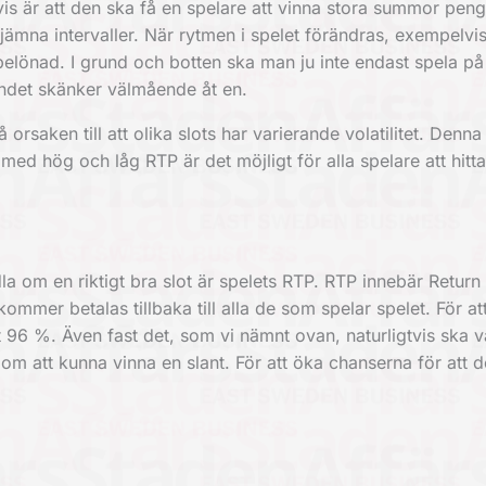
tvis är att den ska få en spelare att vinna stora summor peng
 i jämna intervaller. När rytmen i spelet förändras, exempelv
önad. I grund och botten ska man ju inte endast spela på 
landet skänker välmående åt en.
rsaken till att olika slots har varierande volatilitet. Denna 
med hög och låg RTP är det möjligt för alla spelare att hit
la om en riktigt bra slot är spelets RTP. RTP innebär Return
ommer betalas tillbaka till alla de som spelar spelet. För at
 96 %. Även fast det, som vi nämnt ovan, naturligtvis ska va
 om att kunna vinna en slant. För att öka chanserna för att d