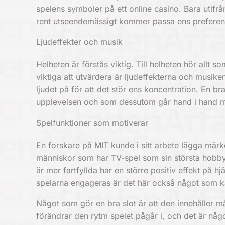
spelens symboler på ett online casino. Bara utifrå
rent utseendemässigt kommer passa ens preferen
Ljudeffekter och musik
Helheten är förstås viktig. Till helheten hör allt 
viktiga att utvärdera är ljudeffekterna och musik
ljudet på för att det stör ens koncentration. En bra
upplevelsen och som dessutom går hand i hand me
Spelfunktioner som motiverar
En forskare på MIT kunde i sitt arbete lägga märk
människor som har TV-spel som sin största hobby.
är mer fartfyllda har en större
positiv effekt på hj
spelarna engageras är det här också något som ka
Något som gör en bra slot är att den innehåller m
förändrar den rytm spelet pågår i, och det är någo