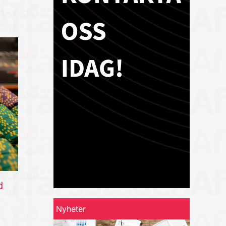
d
Nyheter