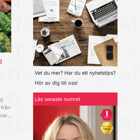
d
Vet du mer? Har du ett nyhetstips?
Hör av dig till oss!
Läs senaste numret
ad
 från
erar…