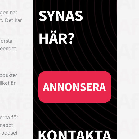
igen har
t. Det har
första
teendet.
rodukter
lket är
erna för
snabbt
r oddset