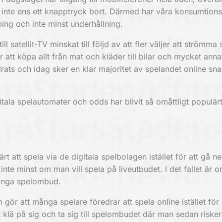
ligt, inte ens ett knapptryck bort. Därmed har våra konsumtio
ing och inte minst underhållning.
 satellit-TV minskat till följd av att fler väljer att strömma 
r att köpa allt från mat och kläder till bilar och mycket anna
ats och idag sker en klar majoritet av spelandet online sna
tala spelautomater och odds har blivit så omåttligt populär
ärt att spela via de digitala spelbolagen istället för att gå ner
 inte minst om man vill spela på liveutbudet. I det fallet är
on
många spelombud.
ör att många spelare föredrar att spela online istället för 
tt klä på sig och ta sig till spelombudet där man sedan risker