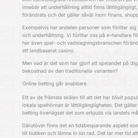
innebär att underhållning alltid finns lättillgäng
förändrats och det gäller såväl inom finans, shopp
Exempelvis har andelen personer som förlitar sig till
och underhållning. Vi förlitar oss på e-handlare fö
har även spel- och vadslagningsbranschen förändr
ett landbaserat casino.
Men vad är det som har gjort att spelandet på digi
bekostnad av den traditionella varianten?
Online betting går snabbare
Ett av de främsta skälen till att det har blivit popul
lokala spelhörnan är lättillgängligheten. Det gäller
betting
överlägset det som erbjuds via landets 
Därutöver finns det en tidsbesparande aspekt som g
till butiken och lämna in sin rad. Det tar mer tid a