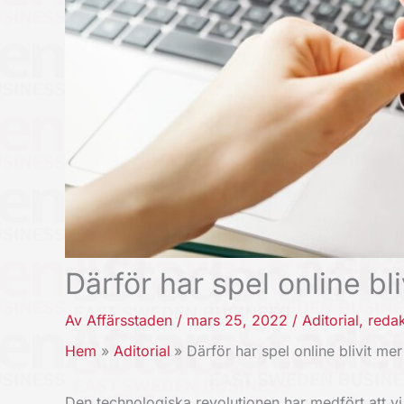
Därför har spel online b
Av
Affärsstaden
/
mars 25, 2022
/
Aditorial
,
redak
Hem
Aditorial
Därför har spel online blivit m
Den technologiska revolutionen har medfört att vi i 