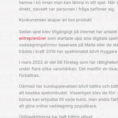
hamna i kö innan man kan lämna in sitt spel. När 
direkt, oavsett var personen i fråga befinner sig.
Konkurrensen skapar en bra produkt
Sedan spel blev tillgängligt på internet har antal
entreprenörer
som startade upp sina digitala spel
vadslagningsfirmor baserade på Malta eller de sta
trädde i kraft 2019 har spelklimatet blivit tryggar
I mars 2022 är det
66 företag
som har rättigheten
under flera olika varumärken. Det medför en ökad 
förbättras.
Därmed har kundupplevelsen blivit bättre och bättr
att besöka spelombudet. Visserligen blev de förr 
bonus kan erbjudas till varje kund, men andra fa
att göra online vadslagning populärare.
Onlineaktörerna har haft bättre utbud