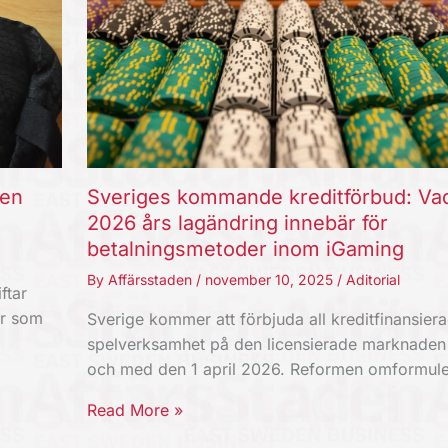
ten
Sveriges kommande kreditförbud: Va
2026 års lagändring innebär för
betalningsmetoder inom iGaming
By
Affärsstaden
/
november 10, 2025
/
Aditorial
ftar
er som
Sverige kommer att förbjuda all kreditfinansier
spelverksamhet på den licensierade marknaden
och med den 1 april 2026. Reformen omformul
Read More »