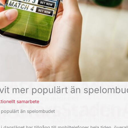
livit mer populärt än spelombu
tionellt samarbete
er populärt än spelombudet
dagsläget har tillgång till mobiltelefoner hela tiden, överall