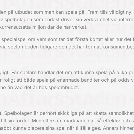
den på utbudet som man kan spela på. Fram tills väldigt nyl
 av spelbolagen som endast driver sin verksamhet via interne
kurrensutsatta miljön där de har verkat.
 specialspel om vem som tar det första kortet eller hur det 
gt via spelombuden tidigare och det har format konsumentbe
lgängligt. För spelare handlar det om att kunna spela på olika p
är roligt att både spela på enarmade banditer och på odds vi
asino än vad det är hos spelombudet.
t. Spelbolagen är oerhört skickliga på att skatta sannolikhet
n till sin fördel. Men eftersom marknaden är så effektiv och 
nabbt kunna placera sina spel när tillfälle ges. Annars hinne