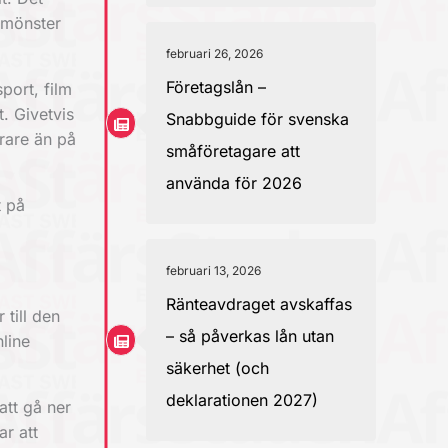
nsmönster
februari 26, 2026
Företagslån –
sport, film
t. Givetvis
Snabbguide för svenska
rare än på
småföretagare att
använda för 2026
t på
februari 13, 2026
Ränteavdraget avskaffas
 till den
– så påverkas lån utan
line
säkerhet (och
deklarationen 2027)
att gå ner
ar att