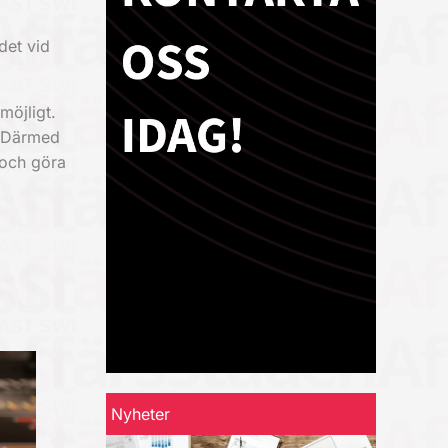
det vid
möjligt.
. Därmed
n och göra
Nyheter