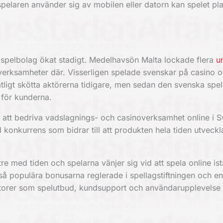
spelaren använder sig av mobilen eller datorn kan spelet pl
et spelbolag ökat stadigt. Medelhavsön Malta lockade flera
u
verksamheter där. Visserligen spelade svenskar på casino 
tligt skötta aktörerna tidigare, men sedan den svenska spel
e för kunderna.
 att bedriva vadslagnings- och casinoverksamhet online i S
konkurrens som bidrar till att produkten hela tiden utveck
e med tiden och spelarna vänjer sig vid att spela online istä
så populära bonusarna reglerade i spellagstiftningen och en
ktorer som spelutbud, kundsupport och användarupplevelse bi