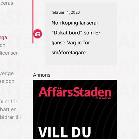
aceras
februari 4, 2026
Norrköping lanserar
“Dukat bord” som E-
nga
tjänst: Väg in för
och
småföretagare
licensen
verige
Annons
las och
llet för
bart en
drar till