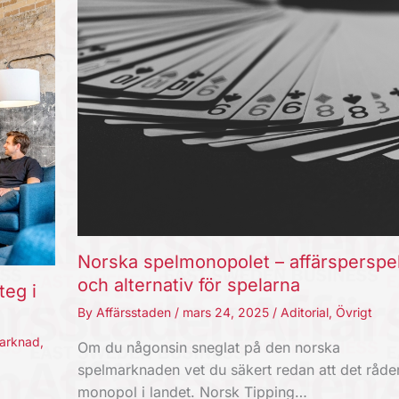
Norska spelmonopolet – affärsperspe
och alternativ för spelarna
teg i
By
Affärsstaden
/
mars 24, 2025
/
Aditorial
,
Övrigt
arknad
,
Om du någonsin sneglat på den norska
spelmarknaden vet du säkert redan att det råde
monopol i landet. Norsk Tipping…