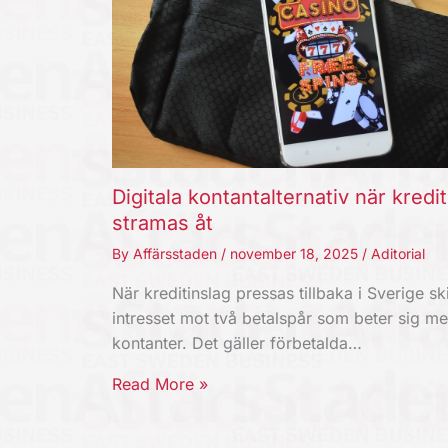
Digitala kontantalternativ när kredi
stramas åt
By
Affärsstaden
/
november 18, 2025
/
Aditorial
När kreditinslag pressas tillbaka i Sverige ski
intresset mot två betalspår som beter sig m
kontanter. Det gäller förbetalda…
Read More »