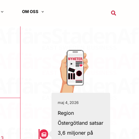
OM OSS
Sök
maj 4, 2026
Region
Östergötland satsar
3,6 miljoner på
|
3