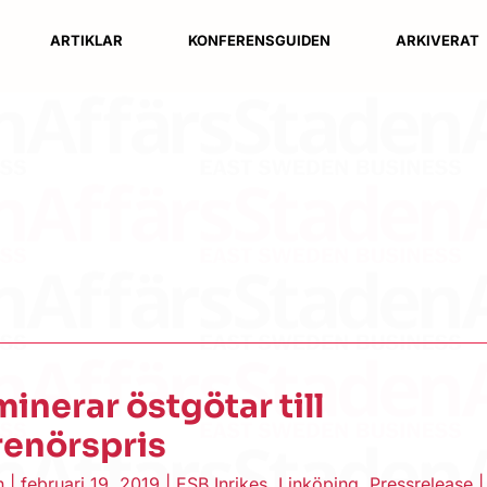
ARTIKLAR
KONFERENSGUIDEN
ARKIVERAT
inerar östgötar till
renörspris
en
|
februari 19, 2019
|
ESB Inrikes
,
Linköping
,
Pressrelease