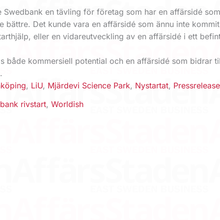
te Swedbank en tävling för företag som har en affärsidé so
te bättre. Det kunde vara en affärsidé som ännu inte kommi
thjälp, eller en vidareutveckling av en affärsidé i ett befint
as både kommersiell potential och en affärsidé som bidrar til
.
nköping
,
LiU
,
Mjärdevi Science Park
,
Nystartat
,
Pressreleas
ank rivstart
,
Worldish