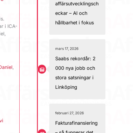
affärsutvecklingsch
eckar – AI och
is.
hållbarhet i fokus
r i ICA-
el,
mars 17, 2026
Saabs rekordår: 2
Daniel
,
000 nya jobb och
stora satsningar i
Linköping
februari 27, 2026
vi
Fakturafinansiering
– så fungerar det