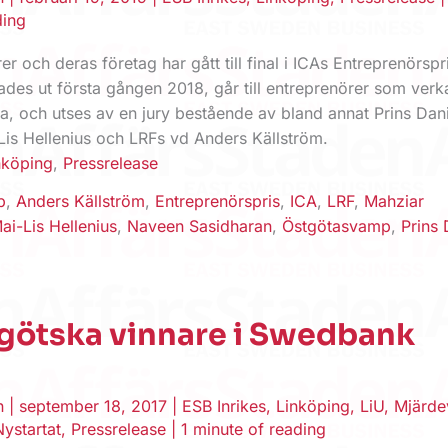
ding
er och deras företag har gått till final i ICAs Entreprenörspr
ades ut första gången 2018, går till entreprenörer som verka
a, och utses av en jury bestående av bland annat Prins Dani
Lis Hellenius och LRFs vd Anders Källström.
nköping
,
Pressrelease
b
,
Anders Källström
,
Entreprenörspris
,
ICA
,
LRF
,
Mahziar
ai-Lis Hellenius
,
Naveen Sasidharan
,
Östgötasvamp
,
Prins 
tgötska vinnare i Swedbank
t
en
|
september 18, 2017
|
ESB Inrikes
,
Linköping
,
LiU
,
Mjärde
Nystartat
,
Pressrelease
|
1 minute of reading