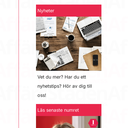
Nyheter
Vet du mer? Har du ett
nyhetstips? Hör av dig till
oss!
Läs senaste numret