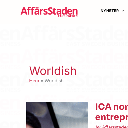
Hoppa
till
NYHETER
innehåll
Worldish
Hem
Worldish
ICA nom
entrep
Av
Affärsstad