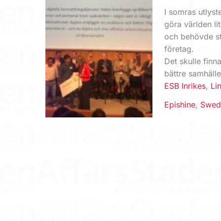
I somras utlys
göra världen li
och behövde star
företag.
Det skulle finn
bättre samhälle
ESB Inrikes
,
Li
Epishine
,
Swedb