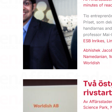
minutes of rea
Tio entreprenör
Priset, som del
handlarnas and
professor Mai-
ESB Inrikes
,
Li
Abhishek Jaco
Namedanian
,
M
Worldish
Två ös
rivstar
Av
Affärsstad
Science Park
,