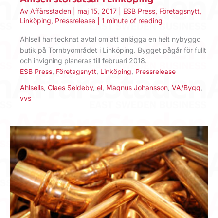
Av
Affärsstaden
|
maj 15, 2017
|
ESB Press
,
Företagsnytt
,
Linköping
,
Pressrelease
|
1 minute of reading
Ahlsell har tecknat avtal om att anlägga en helt nybyggd
butik på Tornbyområdet i Linköping. Bygget pågår för fullt
och invigning planeras till februari 2018.
ESB Press
,
Företagsnytt
,
Linköping
,
Pressrelease
Ahlsells
,
Claes Seldeby
,
el
,
Magnus Johansson
,
VA/Bygg
,
vvs