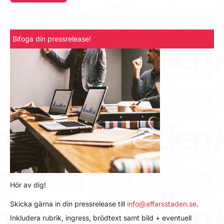
Bifoga din pressrelease!
Hör av dig!
Skicka gärna in din pressrelease till
info@affarsstaden.se
.
Inkludera rubrik, ingress, brödtext samt bild + eventuell