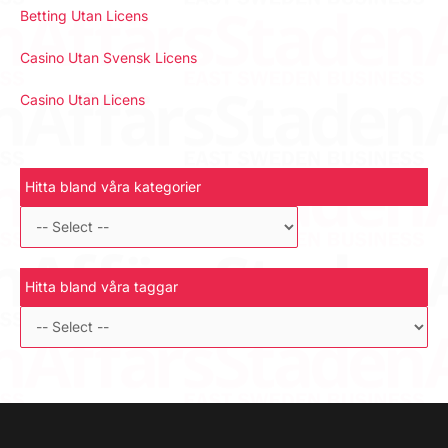
Betting Utan Licens
Casino Utan Svensk Licens
Casino Utan Licens
Hitta bland våra kategorier
Hitta bland våra taggar