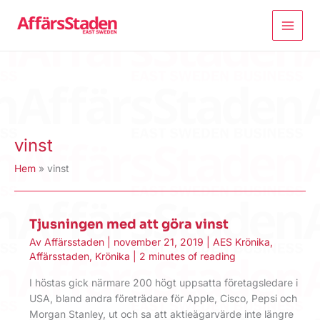
Hoppa
till
innehåll
vinst
Hem
vinst
Tjusningen med att göra vinst
Av
Affärsstaden
|
november 21, 2019
|
AES Krönika
,
Affärsstaden
,
Krönika
|
2 minutes of reading
I höstas gick närmare 200 högt uppsatta företagsledare i
USA, bland andra företrädare för Apple, Cisco, Pepsi och
Morgan Stanley, ut och sa att aktieägarvärde inte längre