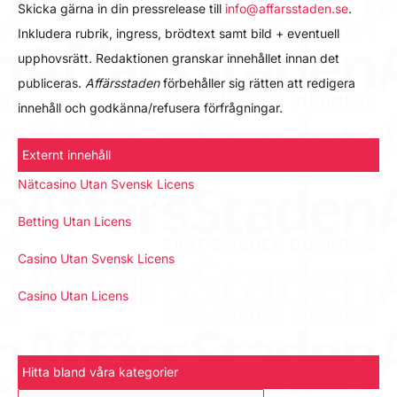
Skicka gärna in din pressrelease till
info@affarsstaden.se
.
Inkludera rubrik, ingress, brödtext samt bild + eventuell
upphovsrätt. Redaktionen granskar innehållet innan det
publiceras.
Affärsstaden
förbehåller sig rätten att redigera
innehåll och godkänna/refusera förfrågningar.
Externt innehåll
Nätcasino Utan Svensk Licens
Betting Utan Licens
Casino Utan Svensk Licens
Casino Utan Licens
Hitta bland våra kategorier