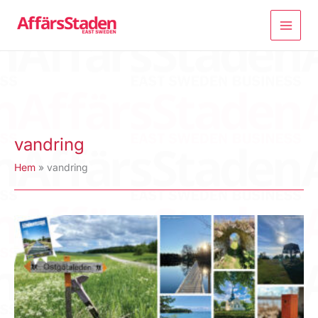
Hoppa
till
innehåll
vandring
Hem
vandring