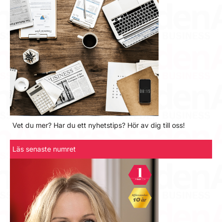
Vet du mer? Har du ett nyhetstips? Hör av dig till oss!
Läs senaste numret