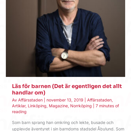
Läs för barnen (Det är egentligen det allt
handlar om)
Av
Affärsstaden
|
november 13, 2019
|
Affärsstaden
,
Artiklar
,
Linköping
,
Magazine
,
Norrköping
|
7 minutes of
reading
Som barn sprang han omkring och lekte, busade och
upplevde äventyret i sin barndoms stadsdel Åbylund. Som