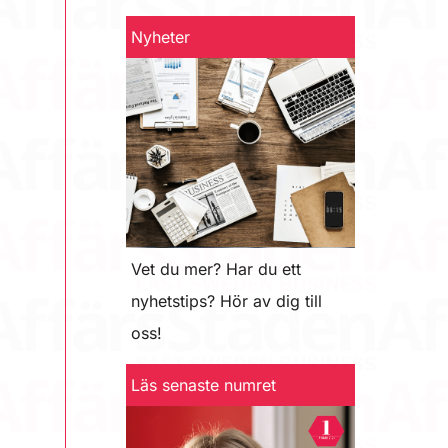
Nyheter
Vet du mer? Har du ett
nyhetstips? Hör av dig till
oss!
Läs senaste numret