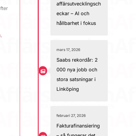
affärsutvecklingsch
fter
eckar – AI och
hållbarhet i fokus
m
,
mars 17, 2026
Saabs rekordår: 2
000 nya jobb och
stora satsningar i
Linköping
februari 27, 2026
Fakturafinansiering
– så fungerar det