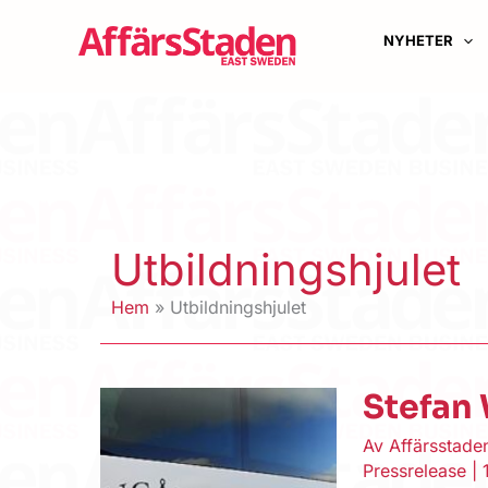
Hoppa
till
NYHETER
innehåll
Utbildningshjulet
Hem
Utbildningshjulet
Stefan
Av
Affärsstad
Pressrelease
|