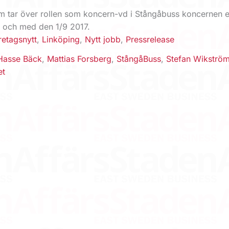
m tar över rollen som koncern-vd i Stångåbuss koncernen e
 och med den 1/9 2017.
retagsnytt
,
Linköping
,
Nytt jobb
,
Pressrelease
Hasse Bäck
,
Mattias Forsberg
,
StångåBuss
,
Stefan Wikströ
et