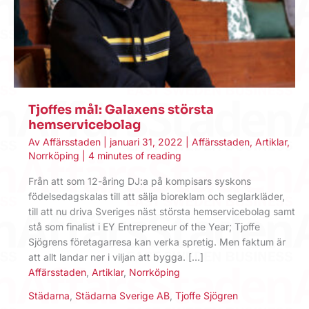
Tjoffes mål: Galaxens största
hemservicebolag
Av
Affärsstaden
|
januari 31, 2022
|
Affärsstaden
,
Artiklar
,
Norrköping
|
4 minutes of reading
Från att som 12-åring DJ:a på kompisars syskons
födelsedagskalas till att sälja bioreklam och seglarkläder,
till att nu driva Sveriges näst största hemservicebolag samt
stå som finalist i EY Entrepreneur of the Year; Tjoffe
Sjögrens företagarresa kan verka spretig. Men faktum är
att allt landar ner i viljan att bygga. […]
Affärsstaden
,
Artiklar
,
Norrköping
Städarna
,
Städarna Sverige AB
,
Tjoffe Sjögren