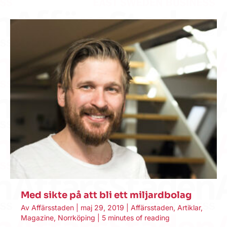
Med sikte på att bli ett miljardbolag
Av
Affärsstaden
|
maj 29, 2019
|
Affärsstaden
,
Artiklar
,
Magazine
,
Norrköping
|
5 minutes of reading