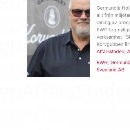
Germundia Hol
allt från miljö
rening av proce
EWG tog nylige
verksamhet i S
Korvgubben är p
Affärsstaden
,
A
EWG
,
Germundi
Svealand AB