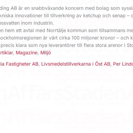
ding AB är en snabbväxande koncern med bolag som syss
tekniska innovationer till tillverkning av ketchup och senap – 
ssvatten inom industrin.
n hem ett avtal med Norrtälje kommun som tillsammans me
tockholmsregionen är värt cirka 100 miljoner kronor – och k
recis klara som nya leverantörer till flera stora arenor i S
rtiklar
,
Magazine
,
Miljö
a Fastigheter AB
,
Livsmedelstillverkarna i Öst AB
,
Per Lind