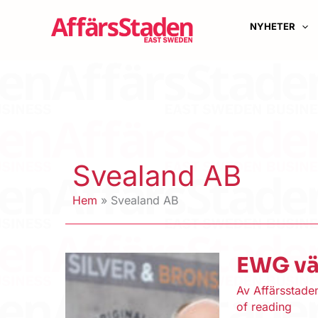
Hoppa
till
NYHETER
innehåll
Svealand AB
Hem
Svealand AB
EWG vä
Av
Affärsstad
of reading