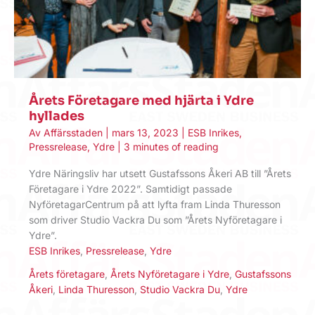
Årets Företagare med hjärta i Ydre
hyllades
Av
Affärsstaden
|
mars 13, 2023
|
ESB Inrikes
,
Pressrelease
,
Ydre
|
3 minutes of reading
Ydre Näringsliv har utsett Gustafssons Åkeri AB till ”Årets
Företagare i Ydre 2022”. Samtidigt passade
NyföretagarCentrum på att lyfta fram Linda Thuresson
som driver Studio Vackra Du som ”Årets Nyföretagare i
Ydre”.
ESB Inrikes
,
Pressrelease
,
Ydre
Årets företagare
,
Årets Nyföretagare i Ydre
,
Gustafssons
Åkeri
,
Linda Thuresson
,
Studio Vackra Du
,
Ydre