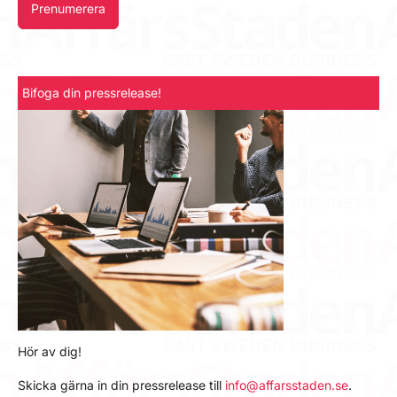
Prenumerera
Bifoga din pressrelease!
Hör av dig!
Skicka gärna in din pressrelease till
info@affarsstaden.se
.