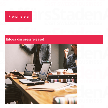
Prenumerera
Bifoga din pressrelease!