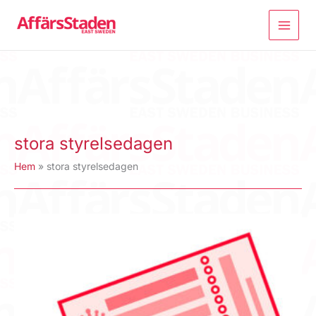
Hoppa
till
innehåll
stora styrelsedagen
Hem
stora styrelsedagen