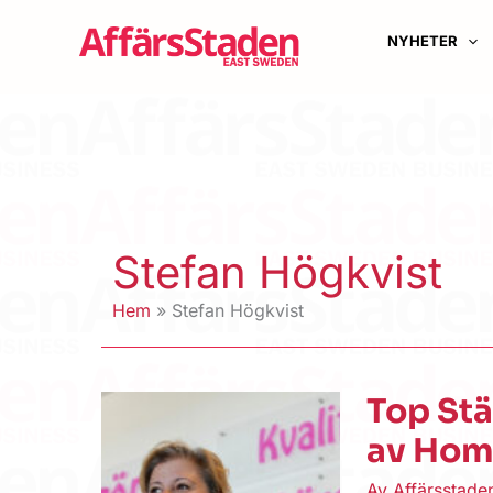
Hoppa
till
NYHETER
innehåll
Stefan Högkvist
Hem
Stefan Högkvist
Top Stä
av Hom
Av
Affärsstad