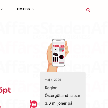
OM OSS
Sök
maj 4, 2026
Region
öpt
Östergötland satsar
3,6 miljoner på
3