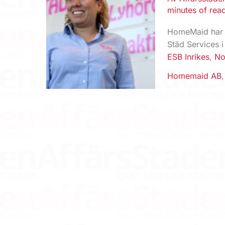
minutes of rea
HomeMaid har d
Städ Services i
ESB Inrikes
,
No
Homemaid AB