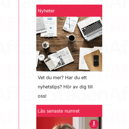
Nyheter
Vet du mer? Har du ett
nyhetstips? Hör av dig till
oss!
Läs senaste numret