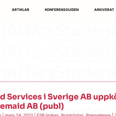
ARTIKLAR
KONFERENSGUIDEN
ARKIVERAT
d Services i Sverige AB uppk
emaid AB (publ)
en
|
mars 24, 2021
|
ESB Inrikes
,
Norrköping
,
Pressrelease
|