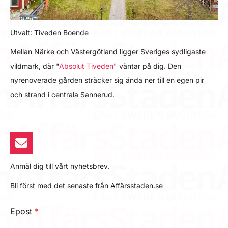
Utvalt: Tiveden Boende
Mellan Närke och Västergötland ligger Sveriges sydligaste
vildmark, där "
Absolut Tiveden
" väntar på dig. Den
nyrenoverade gården sträcker sig ända ner till en egen pir
och strand i centrala Sannerud.
Anmäl dig till vårt nyhetsbrev.
Bli först med det senaste från Affärsstaden.se
Epost
*