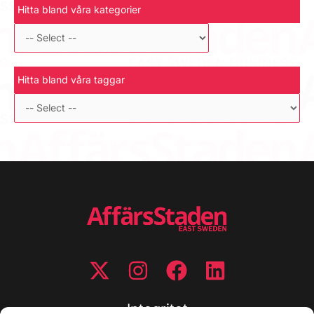
Hitta bland våra kategorier
Hitta bland våra taggar
Integritet