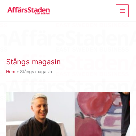
Hoppa
till
innehåll
Stångs magasin
Hem
Stångs magasin