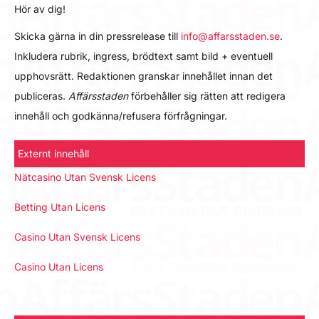
Hör av dig!
Skicka gärna in din pressrelease till
info@affarsstaden.se
.
Inkludera rubrik, ingress, brödtext samt bild + eventuell
upphovsrätt. Redaktionen granskar innehållet innan det
publiceras.
Affärsstaden
förbehåller sig rätten att redigera
innehåll och godkänna/refusera förfrågningar.
Externt innehåll
Nätcasino Utan Svensk Licens
Betting Utan Licens
Casino Utan Svensk Licens
Casino Utan Licens