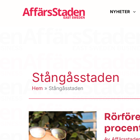
Hoppa
till
NYHETER
innehåll
Stångåsstaden
Hem
Stångåsstaden
Rörföre
procent
Av
Affärsstad