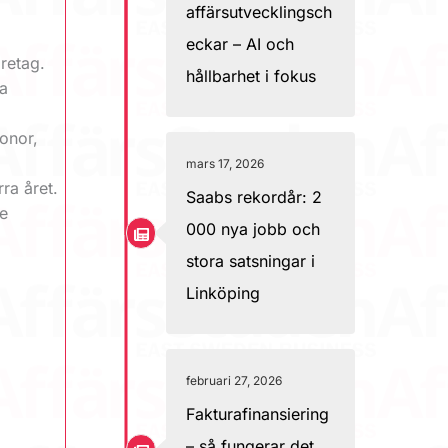
affärsutvecklingsch
eckar – AI och
retag.
hållbarhet i fokus
ya
ronor,
mars 17, 2026
ra året.
Saabs rekordår: 2
de
000 nya jobb och
stora satsningar i
Linköping
n
februari 27, 2026
Fakturafinansiering
– så fungerar det