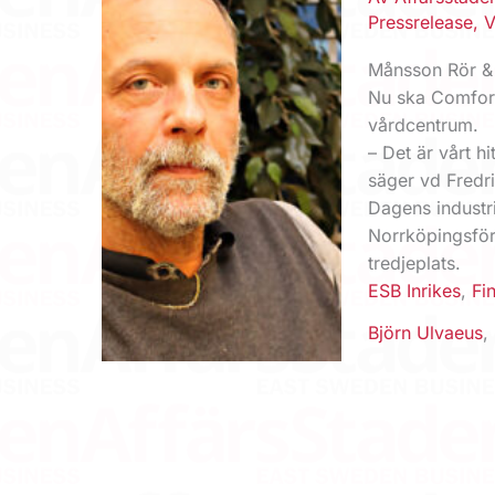
Pressrelease
,
V
Månsson Rör & 
Nu ska Comfort
vårdcentrum.
– Det är vårt hi
säger vd Fredr
Dagens industri
Norrköpingsföre
tredjeplats.
ESB Inrikes
,
Fi
Björn Ulvaeus
,