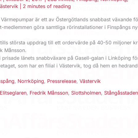
ästervik
|
2 minutes of reading
Värmepumpar är ett av Östergötlands snabbast växande fö
-medlemmen göra samtliga rörinstallationer i Finspångs n
ttills största uppdrag till ett ordervärde på 40-50 miljoner k
ik Månsson.
 prisade länets snabbväxare på Gasell-galan i Linköping för
taget, som har en filial i Västervik, tog då hem en hedran
nspång
,
Norrköping
,
Pressrelease
,
Västervik
Elitseglaren
,
Fredrik Månsson
,
Slottsholmen
,
Stångåsstade