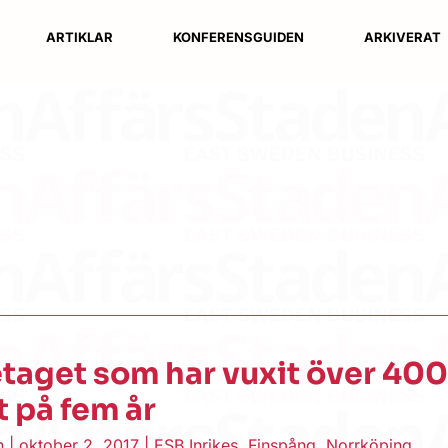
ARTIKLAR
KONFERENSGUIDEN
ARKIVERAT
taget som har vuxit över 40
 på fem år
en
|
oktober 2, 2017
|
ESB Inrikes
,
Finspång
,
Norrköping
,