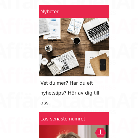
Nyheter
Vet du mer? Har du ett
nyhetstips? Hör av dig till
oss!
Läs senaste numret