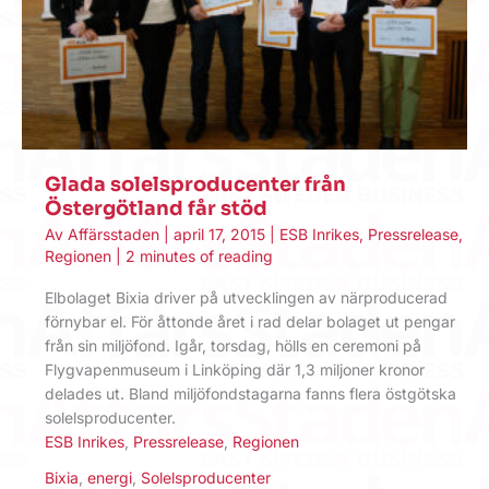
Glada solelsproducenter från
Östergötland får stöd
Av
Affärsstaden
|
april 17, 2015
|
ESB Inrikes
,
Pressrelease
,
Regionen
|
2 minutes of reading
Elbolaget Bixia driver på utvecklingen av närproducerad
förnybar el. För åttonde året i rad delar bolaget ut pengar
från sin miljöfond. Igår, torsdag, hölls en ceremoni på
Flygvapenmuseum i Linköping där 1,3 miljoner kronor
delades ut. Bland miljöfondstagarna fanns flera östgötska
solelsproducenter.
ESB Inrikes
,
Pressrelease
,
Regionen
Bixia
,
energi
,
Solelsproducenter