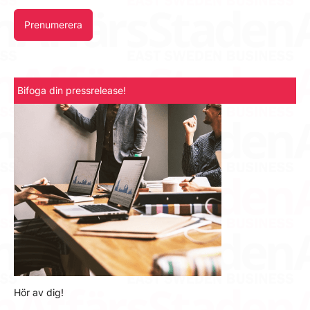
Prenumerera
Bifoga din pressrelease!
Hör av dig!