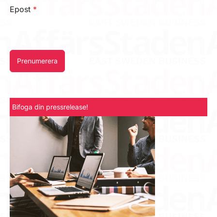
Epost
*
Prenumerera
Bifoga din pressrelease!