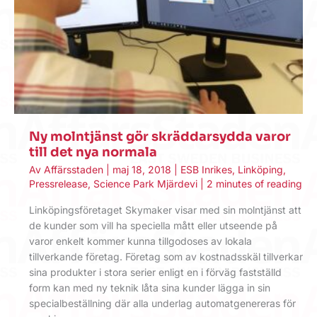
Ny molntjänst gör skräddarsydda varor
till det nya normala
Av
Affärsstaden
|
maj 18, 2018
|
ESB Inrikes
,
Linköping
,
Pressrelease
,
Science Park Mjärdevi
|
2 minutes of reading
Linköpingsföretaget Skymaker visar med sin molntjänst att
de kunder som vill ha speciella mått eller utseende på
varor enkelt kommer kunna tillgodoses av lokala
tillverkande företag. Företag som av kostnadsskäl tillverkar
sina produkter i stora serier enligt en i förväg fastställd
form kan med ny teknik låta sina kunder lägga in sin
specialbeställning där alla underlag automatgenereras för