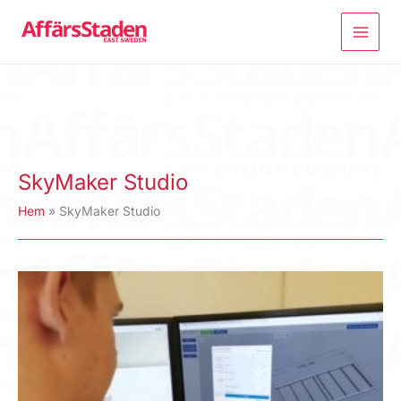
Hoppa
till
innehåll
SkyMaker Studio
Hem
SkyMaker Studio