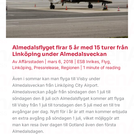
Almedalsflyget firar 5 år med 15 turer från
Linköping under Almedalsveckan
Av
Affärsstaden
|
mars 6, 2018
|
ESB Inrikes
,
Flyg
,
Linköping
,
Pressrelease
,
Regionen
|
1 minute of reading
Även i sommar kan man flyga till Visby under
Almedalsveckan från Linköping City Airport.
Almedalsveckan pågår från söndagen den 1 juli till
söndagen den 8 juli och Almedalsflyget kommer att flyga
till Visby från 1 juli till torsdagen den 5 juli med en till tre
avgångar per dag. Nytt för i år är att man kommer erbjuda
en extra avgång på söndagen 1 juli, vilket möjliggör att
man kan resa över dagen till Gotland även den första
Almedalsdagen.