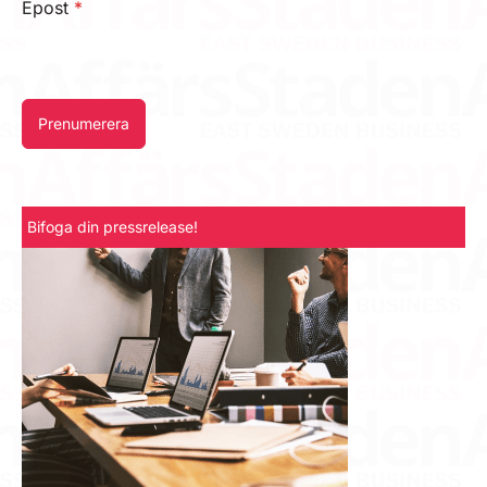
Epost
*
Prenumerera
Bifoga din pressrelease!