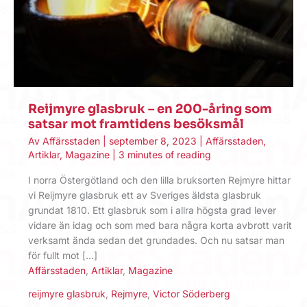
Reijmyre glasbruk – en 200-åring som
satsar mot framtidens besöksmål
Av
Affärsstaden
|
september 8, 2023
|
Affärsstaden
,
Artiklar
,
Magazine
|
3 minutes of reading
I norra Östergötland och den lilla bruksorten Rejmyre hittar
vi Reijmyre glasbruk ett av Sveriges äldsta glasbruk
grundat 1810. Ett glasbruk som i allra högsta grad lever
vidare än idag och som med bara några korta avbrott varit
verksamt ända sedan det grundades. Och nu satsar man
för fullt mot […]
Affärsstaden
,
Artiklar
,
Magazine
reijmyre glasbruk
,
Rejmyre
,
Victor Söderberg