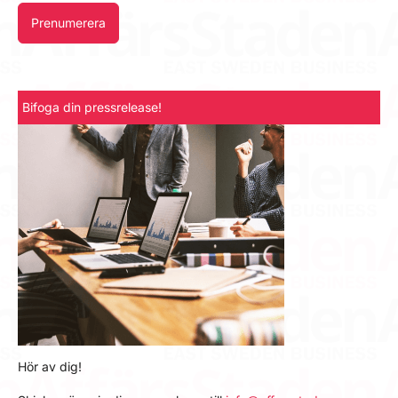
Prenumerera
Bifoga din pressrelease!
Hör av dig!