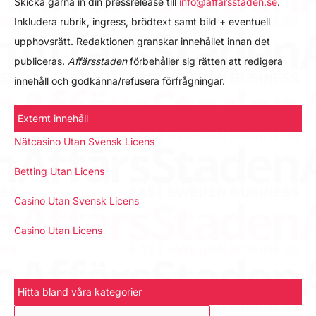
Skicka gärna in din pressrelease till
info@affarsstaden.se
.
Inkludera rubrik, ingress, brödtext samt bild + eventuell
upphovsrätt. Redaktionen granskar innehållet innan det
publiceras.
Affärsstaden
förbehåller sig rätten att redigera
innehåll och godkänna/refusera förfrågningar.
Externt innehåll
Nätcasino Utan Svensk Licens
Betting Utan Licens
Casino Utan Svensk Licens
Casino Utan Licens
Hitta bland våra kategorier