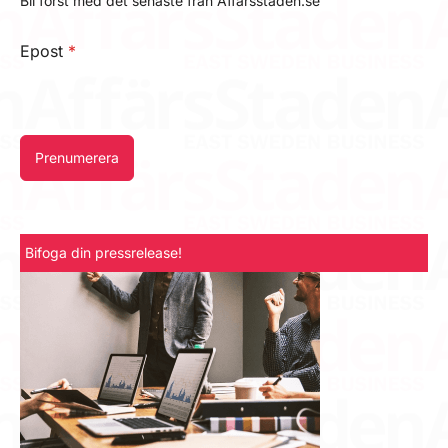
Bli först med det senaste från Affärsstaden.se
Epost
*
Prenumerera
Bifoga din pressrelease!