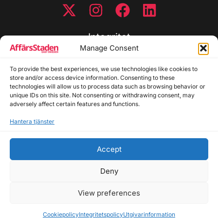
Integritet
Manage Consent
Integritetspolicy
To provide the best experiences, we use technologies like cookies to
Cookiepolicy
store and/or access device information. Consenting to these
Disclaimer
technologies will allow us to process data such as browsing behavior or
Redaktionell policy
unique IDs on this site. Not consenting or withdrawing consent, may
Utgivarinformation
adversely affect certain features and functions.
Hantera tjänster
Kontakta oss
Accept
Allmänna frågor: info@affarsstaden.se | Tipsa
redaktionen: tips@affarsstaden.se | Annonsera:
Deny
annons@affarsstaden.se
View preferences
© 2026 Affärsstaden.se | 2025 Alla rättigheter
reserverade
Cookiepolicy
Integritetspolicy
Utgivarinformation