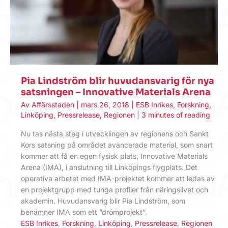
Pia Lindström blir huvudansvarig för nya
satsningen – Innovative Materials Arena
Av
Affärsstaden
|
mars 26, 2018
|
ESB Inrikes
,
Forskning
,
Linköping
,
Pressrelease
,
Regionen
|
3 minutes of reading
Nu tas nästa steg i utvecklingen av regionens och Sankt
Kors satsning på området avancerade material, som snart
kommer att få en egen fysisk plats, Innovative Materials
Arena (IMA), i anslutning till Linköpings flygplats. Det
operativa arbetet med IMA-projektet kommer att ledas av
en projektgrupp med tunga profiler från näringslivet och
akademin. Huvudansvarig blir Pia Lindström, som
benämner IMA som ett ”drömprojekt”.
ESB Inrikes
,
Forskning
,
Linköping
,
Pressrelease
,
Regionen