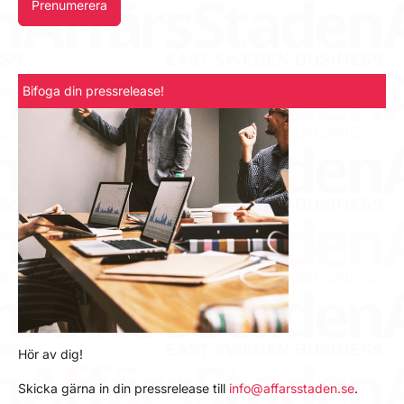
Prenumerera
Bifoga din pressrelease!
Hör av dig!
Skicka gärna in din pressrelease till
info@affarsstaden.se
.