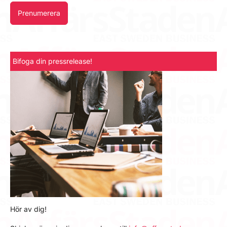
Prenumerera
Bifoga din pressrelease!
Hör av dig!