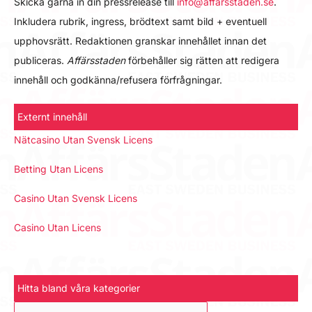
Skicka gärna in din pressrelease till
info@affarsstaden.se
.
Inkludera rubrik, ingress, brödtext samt bild + eventuell
upphovsrätt. Redaktionen granskar innehållet innan det
publiceras.
Affärsstaden
förbehåller sig rätten att redigera
innehåll och godkänna/refusera förfrågningar.
Externt innehåll
Nätcasino Utan Svensk Licens
Betting Utan Licens
Casino Utan Svensk Licens
Casino Utan Licens
Hitta bland våra kategorier