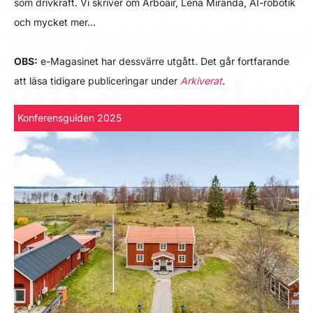
som drivkraft. Vi skriver om Arboair, Lena Miranda, AI-robotik
och mycket mer…
OBS:
e-Magasinet har dessvärre utgått. Det går fortfarande
att läsa tidigare publiceringar under
Arkiverat
.
Konferensguiden 2025