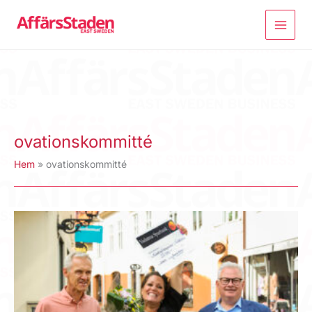
Hoppa
till
innehåll
ovationskommitté
Hem
ovationskommitté