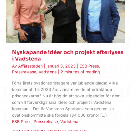
Nyskapande idéer och projekt efterlyses
i Vadstena
Av
Affärsstaden
|
januari 3, 2023
|
ESB Press
,
Pressrelease
,
Vadstena
|
2 minutes of reading
Förra årets ovationspristagare var jublande glada! Vilka
kommer att bli 2023 års vinnare av de eftertraktade
prischeckarna? Nu är hög tid att söka stipendier för dem
som vill förverkliga sina idéer och projekt i Vadstena
kommun. Det är Vadstena Sparbank som genom sin
ovationskommitté ska fördela 184 000 kronor […]
ESB Press
,
Pressrelease
,
Vadstena