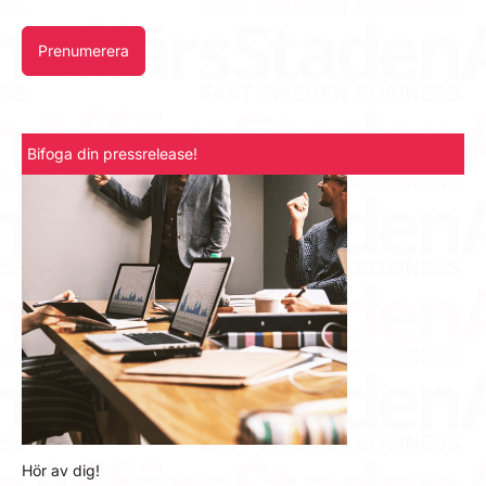
Prenumerera
Bifoga din pressrelease!
Hör av dig!