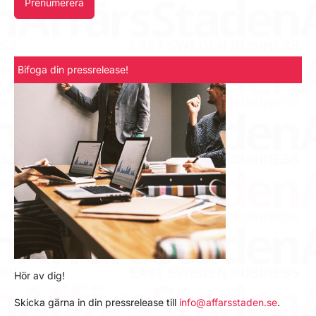
Prenumerera
Bifoga din pressrelease!
Hör av dig!
Skicka gärna in din pressrelease till
info@affarsstaden.se
.