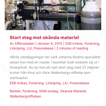
Stort steg mot okända material
Av
Affärsstaden
|
oktober 9, 2015
|
ESB Inrikes
,
Forskning
,
Linköping
,
LiU
,
Pressrelease
|
3 minutes of reading
Hårda ytbeläggningar har varit Johanna Roséns specialitet
sedan hon med en master i teoretisk fysik kastade sig ut i
forskarlivet. Nu tar hon ett nytt stort steg med 37 miljoner
kronor från Knut och Alice Wallenbergs stiftelse som
startkapital.
ESB Inrikes
,
Forskning
,
Linköping
,
LiU
,
Pressrelease
Borider
,
Forskning
,
KAW-anslag
,
Okända Material
,
Wallenbergstiftelsen