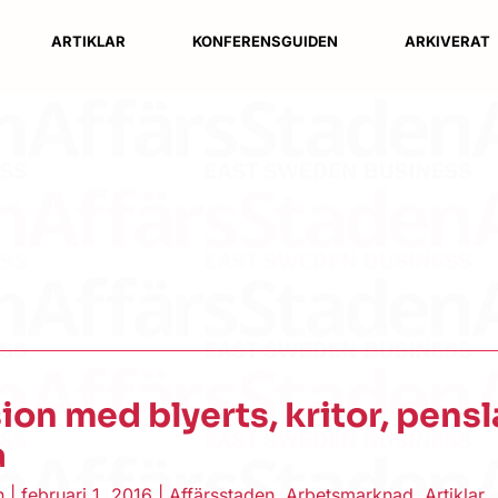
ARTIKLAR
KONFERENSGUIDEN
ARKIVERAT
ion med blyerts, kritor, pensl
a
en
|
februari 1, 2016
|
Affärsstaden
,
Arbetsmarknad
,
Artiklar
,