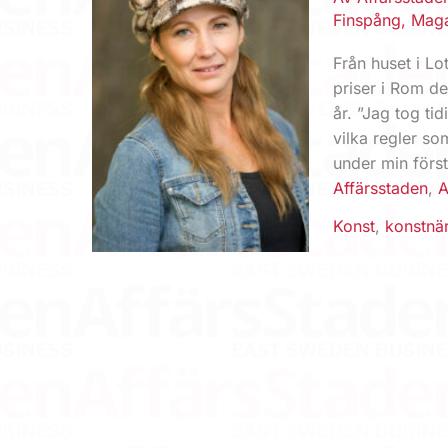
Finspång
,
Maga
Från huset i Lo
priser i Rom de
år. ”Jag tog ti
vilka regler som
under min först
Affärsstaden
,
A
Konst
,
konstnä