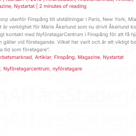
zine
,
Nystartat
|
2 minutes of reading
torp utanför Finspång till utställningar i Paris, New York, M
t är verklighet för Marie Åkerlund som nu drivit Åkerlund ko
digt kontakt med NyföretagarCentrum i Finspång för att få h
 gäller vid företagande. Vilket har varit och är ett viktigt b
a tid som företagare”.
rbetsmarknad
,
Artiklar
,
Finspång
,
Magazine
,
Nystartat
r
,
Nyföretagarcentrum
,
nyföretagare