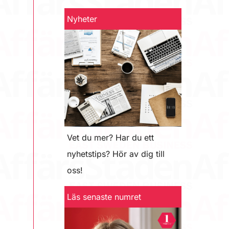
Nyheter
Vet du mer? Har du ett
nyhetstips? Hör av dig till
oss!
Läs senaste numret