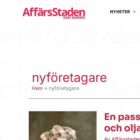
Hoppa
till
NYHETER
innehåll
nyföretagare
Hem
nyföretagare
En pass
och olj
Av
Affärsstad