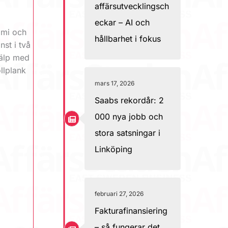
affärsutvecklingsch
eckar – AI och
iami och
hållbarhet i fokus
nst i två
jälp med
ollplank
mars 17, 2026
Saabs rekordår: 2
000 nya jobb och
stora satsningar i
Linköping
februari 27, 2026
Fakturafinansiering
– så fungerar det