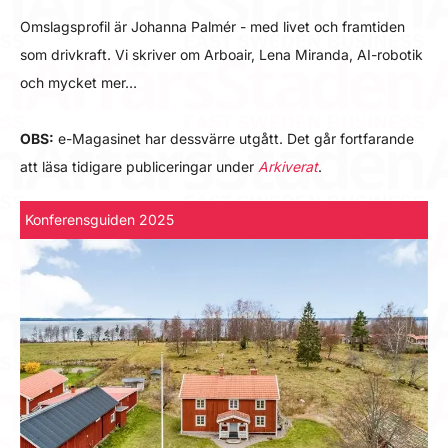
Omslagsprofil är Johanna Palmér - med livet och framtiden
som drivkraft. Vi skriver om Arboair, Lena Miranda, AI-robotik
och mycket mer…
OBS:
e-Magasinet har dessvärre utgått. Det går fortfarande
att läsa tidigare publiceringar under
Arkiverat
.
Konferensguiden 2025