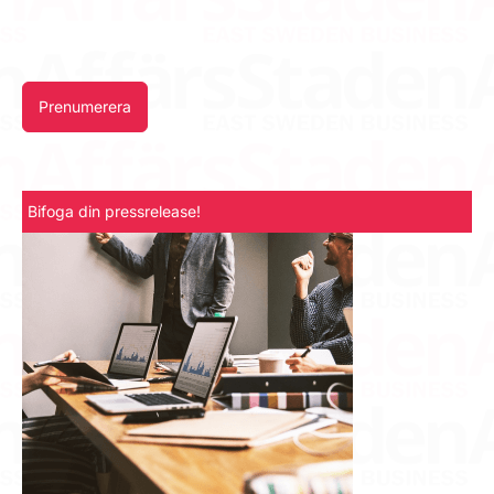
Prenumerera
Bifoga din pressrelease!