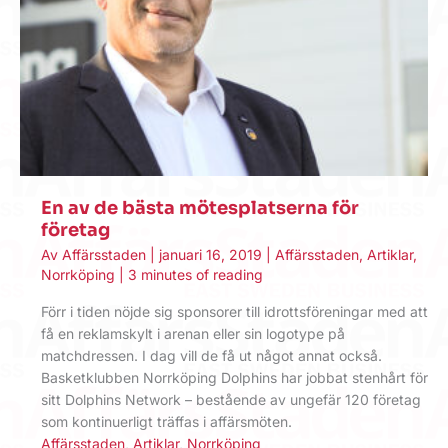
En av de bästa mötesplatserna för
företag
Av
Affärsstaden
|
januari 16, 2019
|
Affärsstaden
,
Artiklar
,
Norrköping
|
3 minutes of reading
Förr i tiden nöjde sig sponsorer till idrottsföreningar med att
få en reklamskylt i arenan eller sin logotype på
matchdressen. I dag vill de få ut något annat också.
Basketklubben Norrköping Dolphins har jobbat stenhårt för
sitt Dolphins Network – bestående av ungefär 120 företag
som kontinuerligt träffas i affärsmöten.
Affärsstaden
,
Artiklar
,
Norrköping