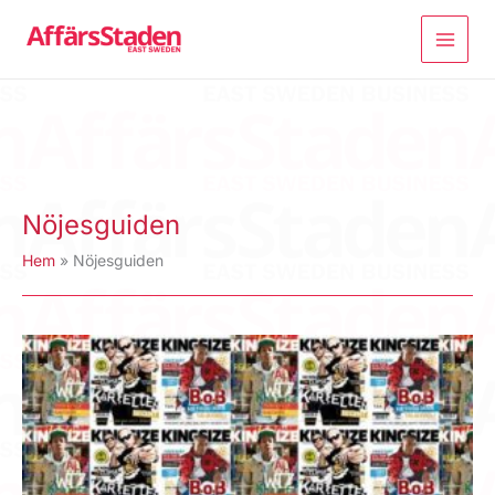
Hoppa
till
innehåll
Nöjesguiden
Hem
Nöjesguiden