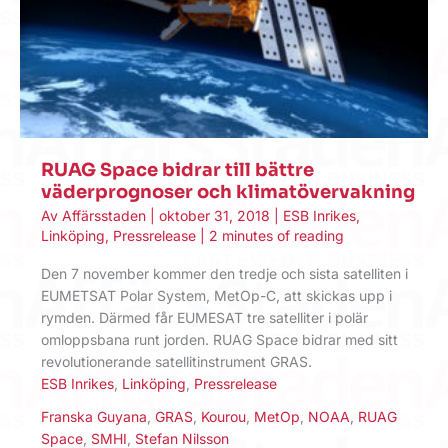
RUAG Space bidrar till bättre
väderprognoser och klimatövervakning
Av
Affärsstaden
|
oktober 31, 2018
|
ESB Inrikes
,
Linköping
,
Pressrelease
|
2 minutes of reading
Den 7 november kommer den tredje och sista satelliten i
EUMETSAT Polar System, MetOp-C, att skickas upp i
rymden. Därmed får EUMESAT tre satelliter i polär
omloppsbana runt jorden. RUAG Space bidrar med sitt
revolutionerande satellitinstrument GRAS.
ESB Inrikes
,
Linköping
,
Pressrelease
Franska Guyana
,
GRAS
,
Kourou
,
MetOp
,
NOAA
,
RUAG
Space
,
SMHI
,
Stefan Nilsson