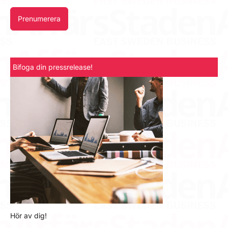
Prenumerera
Bifoga din pressrelease!
Hör av dig!