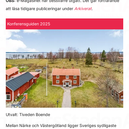
OBS:
e-Magasinet har dessvärre utgått. Det går fortfarande
att läsa tidigare publiceringar under
Arkiverat
.
Konferensguiden 2025
Utvalt: Tiveden Boende
Mellan Närke och Västergötland ligger Sveriges sydligaste