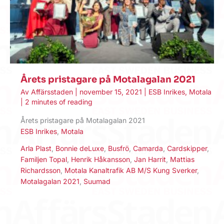
Årets pristagare på Motalagalan 2021
Av
Affärsstaden
|
november 15, 2021
|
ESB Inrikes
,
Motala
|
2 minutes of reading
Årets pristagare på Motalagalan 2021
ESB Inrikes
,
Motala
Arla Plast
,
Bonnie deLuxe
,
Busfrö
,
Camarda
,
Cardskipper
,
Familjen Topal
,
Henrik Håkansson
,
Jan Harrit
,
Mattias
Richardsson
,
Motala Kanaltrafik AB M/S Kung Sverker
,
Motalagalan 2021
,
Suumad