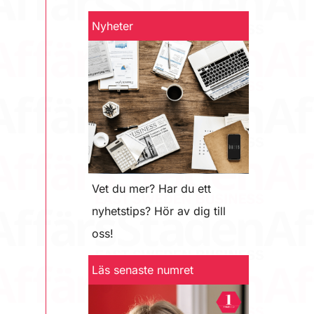
Nyheter
Vet du mer? Har du ett
nyhetstips? Hör av dig till
oss!
Läs senaste numret