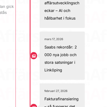
affärsutvecklingsch
lan gick
eckar – AI och
stås
hållbarhet i fokus
mars 17, 2026
Saabs rekordår: 2
000 nya jobb och
stora satsningar i
Linköping
februari 27, 2026
Fakturafinansiering
– så fungerar det