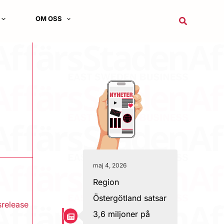
OM OSS
Sök
maj 4, 2026
Region
Östergötland satsar
srelease
3,6 miljoner på