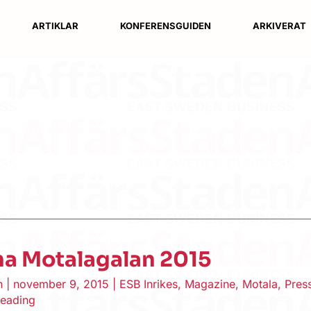
ARTIKLAR
KONFERENSGUIDEN
ARKIVERAT
na Motalagalan 2015
en
|
november 9, 2015
|
ESB Inrikes
,
Magazine
,
Motala
,
Pres
reading