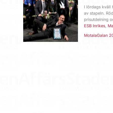
I lördags kväll
av stapeln. Röd
prisutdelning 
ESB Inrikes
,
Ma
MotalaGalan 2