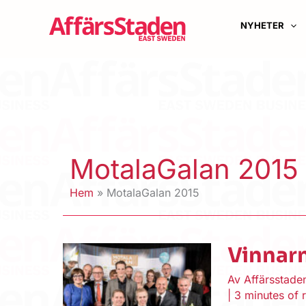
Hoppa
till
NYHETER
innehåll
MotalaGalan 2015
Hem
MotalaGalan 2015
Vinnar
Av
Affärsstad
|
3 minutes of 