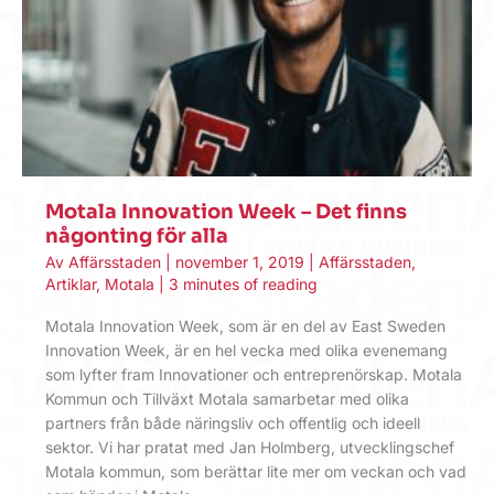
Motala Innovation Week – Det finns
någonting för alla
Av
Affärsstaden
|
november 1, 2019
|
Affärsstaden
,
Artiklar
,
Motala
|
3 minutes of reading
Motala Innovation Week, som är en del av East Sweden
Innovation Week, är en hel vecka med olika evenemang
som lyfter fram Innovationer och entreprenörskap. Motala
Kommun och Tillväxt Motala samarbetar med olika
partners från både näringsliv och offentlig och ideell
sektor. Vi har pratat med Jan Holmberg, utvecklingschef
Motala kommun, som berättar lite mer om veckan och vad