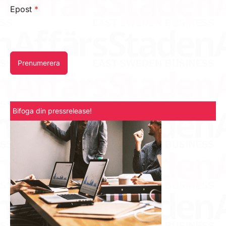
Epost
*
Prenumerera
Bifoga din pressrelease!