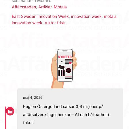
som händer i Motala.
Affärsstaden
,
Artiklar
,
Motala
East Sweden Innovation Week
,
innovation week
,
motala
innovation week
,
Viktor frisk
maj 4, 2026
Region Östergötland satsar 3,6 miljoner på
affärsutvecklingscheckar – AI och hållbarhet i
fokus