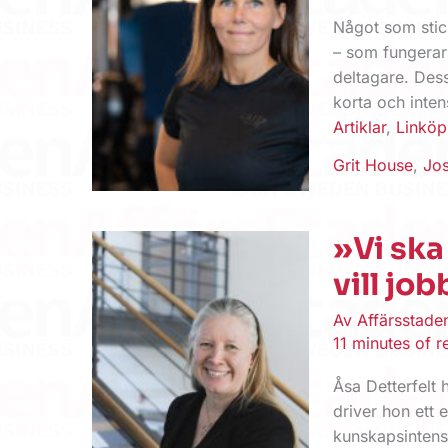
Något som stick
– ­som ­fungera
deltagare. Des
korta och inten
Artiklar
,
Linköp
Grit House
,
Jos
»Vi ska
vill job
Av
Affärsstad
11 minutes of r
Åsa Detterfelt
driver hon ett 
kunskapsintens