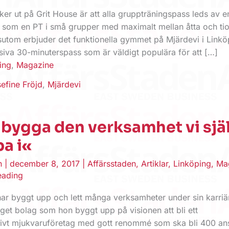
er ut på Grit ­House är att alla grupp­träningspass leds av 
r som en PT i små ­grupper med maximalt mellan åtta och ti
sutom erbjuder det ­funktionella gymmet på Mjärdevi i Linkö
siva 30-minuterspass som är ­väldigt populära för att […]
ing
,
Magazine
efine Fröjd
,
Mjärdevi
 bygga den verksamhet vi sjä
ba i«
en
|
december 8, 2017
|
Affärsstaden
,
Artiklar
,
Linköping
,
Ma
eading
 har byggt upp och lett många verksamheter under sin karriä
eget bolag som hon byggt upp på visionen att bli ett
ivt mjukvaruföretag med gott renommé som ska bli 400 ans