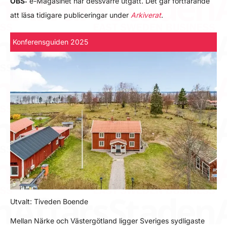
OBS:
e-Magasinet har dessvärre utgått. Det går fortfarande
att läsa tidigare publiceringar under
Arkiverat
.
Konferensguiden 2025
Utvalt: Tiveden Boende
Mellan Närke och Västergötland ligger Sveriges sydligaste