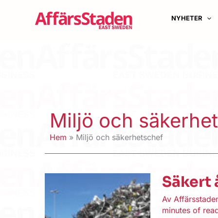
Hoppa
till
NYHETER
innehåll
Miljö och säkerhe
Hem
Miljö och säkerhetschef
Säkert 
Av
Affärsstad
minutes of rea