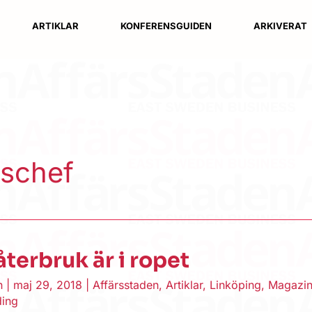
ARTIKLAR
KONFERENSGUIDEN
ARKIVERAT
tschef
återbruk är i ropet
en
|
maj 29, 2018
|
Affärsstaden
,
Artiklar
,
Linköping
,
Magazi
ding