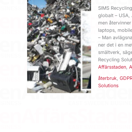
SIMS Recycling 
globalt – USA, 
men återvinner 
laptops, mobil
– Man avlägsna
ner det i en me
smältverk, säg
Recycling Solut
Affärsstaden
,
A
återbruk
,
GDP
Solutions