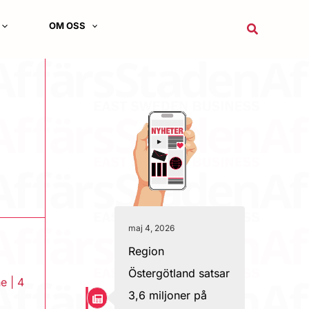
OM OSS
Sök
maj 4, 2026
Region
Östergötland satsar
ne
|
4
3,6 miljoner på