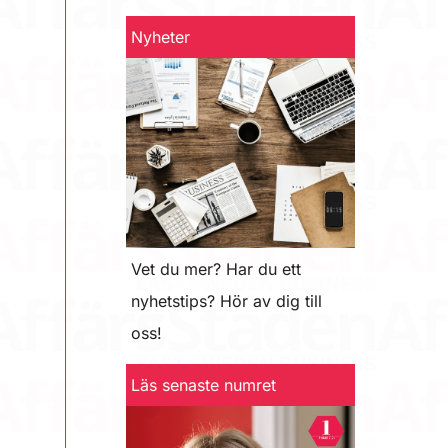
Nyheter
Vet du mer? Har du ett
nyhetstips? Hör av dig till
oss!
Läs senaste numret