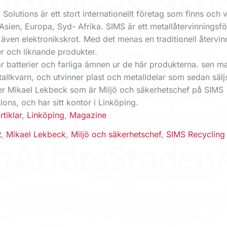
Solutions är ett stort internationellt företag som finns och 
Asien, Europa, Syd- Afrika. SIMS är ett metallåtervinningsfö
även elektronikskrot. Med det menas en traditionell återvin
er och liknande produkter.
r batterier och farliga ämnen ur de här produkterna. sen m
tallkvarn, och utvinner plast och metalldelar som sedan säljs 
er Mikael Lekbeck som är Miljö och säkerhetschef på SIMS
ions, och har sitt kontor i Linköping.
rtiklar
,
Linköping
,
Magazine
R
,
Mikael Lekbeck
,
Miljö och säkerhetschef
,
SIMS Recycling