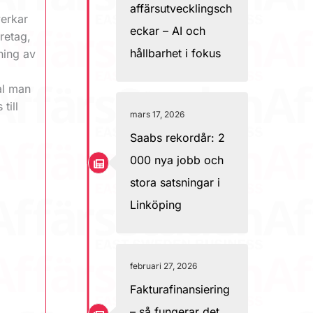
affärsutvecklingsch
verkar
eckar – AI och
retag,
hållbarhet i fokus
ning av
al man
till
mars 17, 2026
Saabs rekordår: 2
000 nya jobb och
stora satsningar i
Linköping
februari 27, 2026
Fakturafinansiering
– så fungerar det