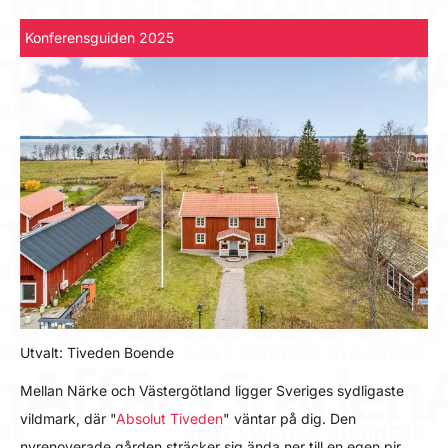
Konferensguiden 2025
Utvalt: Tiveden Boende
Mellan Närke och Västergötland ligger Sveriges sydligaste
vildmark, där "
Absolut Tiveden
" väntar på dig. Den
nyrenoverade gården sträcker sig ända ner till en egen pir