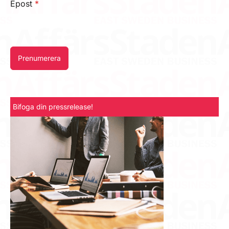
Epost
*
Prenumerera
Bifoga din pressrelease!