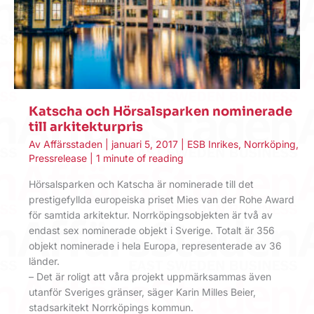
Katscha och Hörsalsparken nominerade
till arkitekturpris
Av
Affärsstaden
|
januari 5, 2017
|
ESB Inrikes
,
Norrköping
,
Pressrelease
|
1 minute of reading
Hörsalsparken och Katscha är nominerade till det
prestigefyllda europeiska priset Mies van der Rohe Award
för samtida arkitektur. Norrköpingsobjekten är två av
endast sex nominerade objekt i Sverige. Totalt är 356
objekt nominerade i hela Europa, representerade av 36
länder.
– Det är roligt att våra projekt uppmärksammas även
utanför Sveriges gränser, säger Karin Milles Beier,
stadsarkitekt Norrköpings kommun.