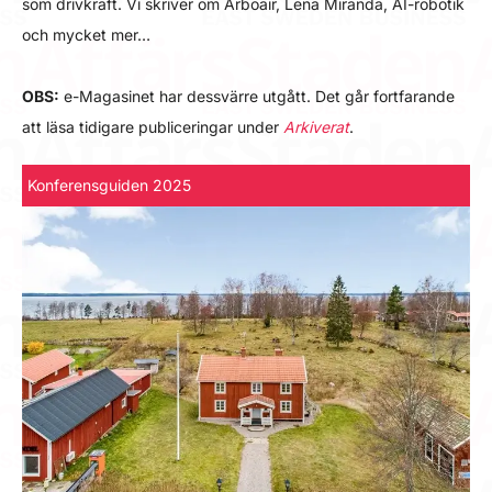
som drivkraft. Vi skriver om Arboair, Lena Miranda, AI-robotik
och mycket mer…
OBS:
e-Magasinet har dessvärre utgått. Det går fortfarande
att läsa tidigare publiceringar under
Arkiverat
.
Konferensguiden 2025