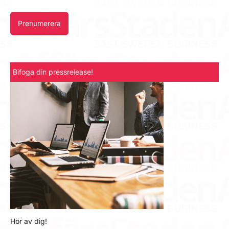
Prenumerera
Bifoga din pressrelease!
Hör av dig!