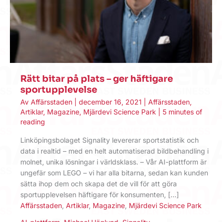
Rätt bitar på plats – ger häftigare
sportupplevelse
Av
Affärsstaden
|
december 16, 2021
|
Affärsstaden
,
Artiklar
,
Magazine
,
Mjärdevi Science Park
|
5 minutes of
reading
Linköpingsbolaget Signality levererar sportstatistik och
data i realtid – med en helt automatiserad bildbehandling i
molnet, unika lösningar i världsklass. – Vår AI-plattform är
ungefär som LEGO – vi har alla bitarna, sedan kan kunden
sätta ihop dem och skapa det de vill för att göra
sportupplevelsen häftigare för konsumenten, […]
Affärsstaden
,
Artiklar
,
Magazine
,
Mjärdevi Science Park