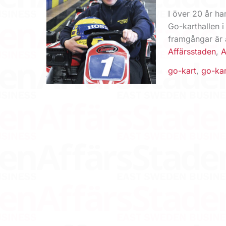
I över 20 år ha
Go-karthallen i
framgångar är a
Affärsstaden
,
A
go-kart
,
go-kar