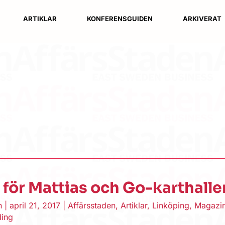
ARTIKLAR
KONFERENSGUIDEN
ARKIVERAT
rt för Mattias och Go-karthalle
en
|
april 21, 2017
|
Affärsstaden
,
Artiklar
,
Linköping
,
Magazi
ding