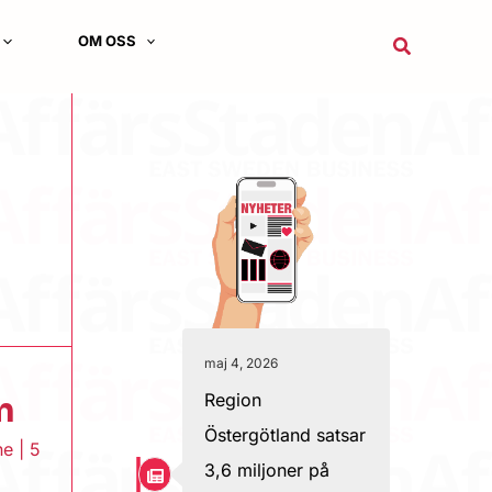
OM OSS
Sök
maj 4, 2026
Region
n
Östergötland satsar
ne
|
5
3,6 miljoner på