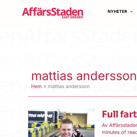
Hoppa
till
NYHETER
innehåll
mattias andersson
Hem
mattias andersson
Full fa
Av
Affärsstad
minutes of rea