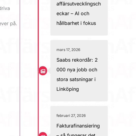
affärsutvecklingsch
driva
eckar – AI och
hållbarhet i fokus
ever på.
mars 17, 2026
Saabs rekordår: 2
000 nya jobb och
stora satsningar i
Linköping
februari 27, 2026
Fakturafinansiering
– så fungerar det