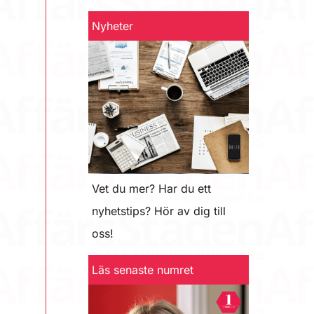
Nyheter
Vet du mer? Har du ett
nyhetstips? Hör av dig till
oss!
Läs senaste numret