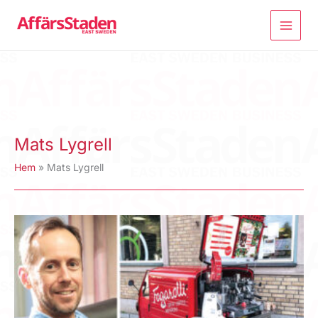
Hoppa
till
innehåll
Mats Lygrell
Hem
Mats Lygrell