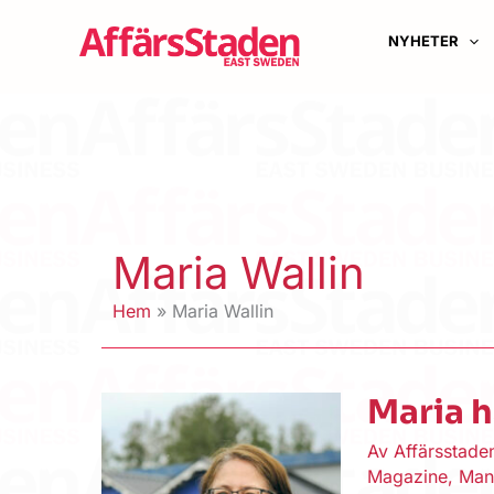
Hoppa
till
NYHETER
innehåll
Maria Wallin
Hem
Maria Wallin
Maria h
Av
Affärsstad
Magazine
,
Man