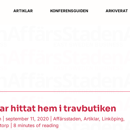
ARTIKLAR
KONFERENSGUIDEN
ARKIVERAT
ar hittat hem i travbutiken
en
|
september 11, 2020
|
Affärsstaden
,
Artiklar
,
Linköping
,
torp
|
8 minutes of reading