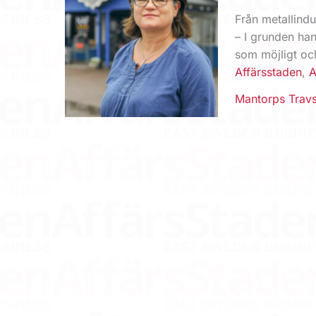
Från metallindu
– I grunden han
som möjligt och
Affärsstaden
,
A
Mantorps Trav