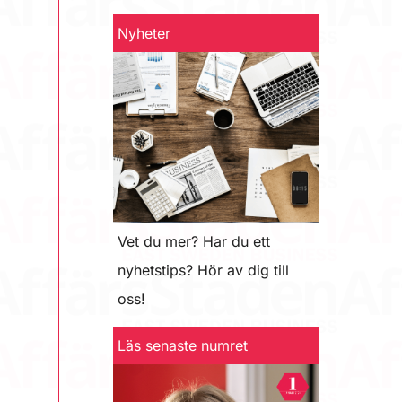
Nyheter
Vet du mer? Har du ett
nyhetstips? Hör av dig till
oss!
Läs senaste numret