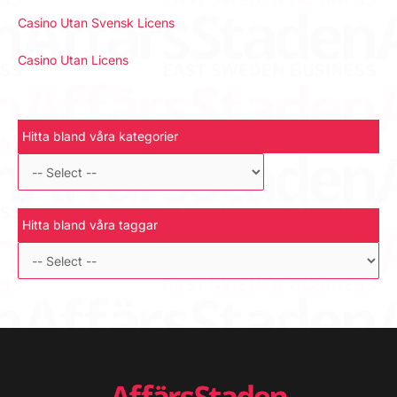
Casino Utan Svensk Licens
Casino Utan Licens
Hitta bland våra kategorier
Hitta bland våra taggar