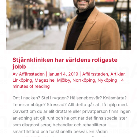
Stjärnkliniken har världens roligaste
jobb
Av
Affärsstaden
|
januari 4, 2019
|
Affärsstaden
,
Artiklar
,
Linköping
,
Magazine
,
Mjölby
,
Norrköping
,
Nyköping
|
4
minutes of reading
Ont i nacken? Stel i ryggen? Hälsenebesvär? Knäsmärta?
Tennisarmbåge? Stressad? Allt detta går att få hjälp med.
Oavsett om du är elitidrottare eller privatperson finns ingen
anledning att gå runt och ha ont när det finns specialister
som diagnostiserar, behandlar och rehabiliterar
smärttillstånd och funktionella besvär. En sådan