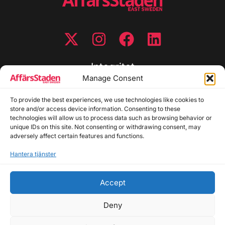
Integritet
Manage Consent
Integritetspolicy
To provide the best experiences, we use technologies like cookies to
Cookiepolicy
store and/or access device information. Consenting to these
Disclaimer
technologies will allow us to process data such as browsing behavior or
Redaktionell policy
unique IDs on this site. Not consenting or withdrawing consent, may
Utgivarinformation
adversely affect certain features and functions.
Hantera tjänster
Kontakta oss
Accept
Allmänna frågor: info@affarsstaden.se | Tipsa
redaktionen: tips@affarsstaden.se | Annonsera:
Deny
annons@affarsstaden.se