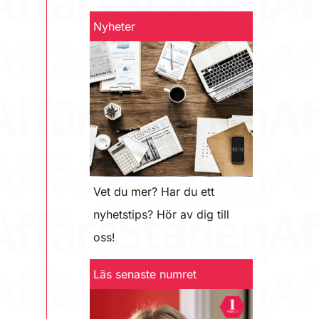
Nyheter
Vet du mer? Har du ett
nyhetstips? Hör av dig till
oss!
Läs senaste numret