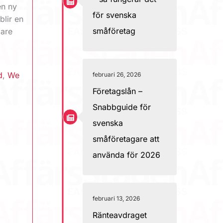
en ny
för svenska
lir en
småföretag
gare
d
,
We
februari 26, 2026
Företagslån –
Snabbguide för
svenska
småföretagare att
använda för 2026
februari 13, 2026
Ränteavdraget