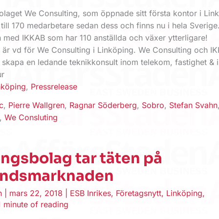
olaget We Consulting, som öppnade sitt första kontor i Lin
 till 170 medarbetare sedan dess och finns nu i hela Sverige
med IKKAB som har 110 anställda och växer ytterligare!
n är vd för We Consulting i Linköping. We Consulting och I
 skapa en ledande teknikkonsult inom telekom, fastighet & i
ur
nköping
,
Pressrelease
c
,
Pierre Wallgren
,
Ragnar Söderberg
,
Sobro
,
Stefan Svahn
,
We Consluting
ngsbolag tar täten på
andsmarknaden
en
|
mars 22, 2018
|
ESB Inrikes
,
Företagsnytt
,
Linköping
,
1 minute of reading