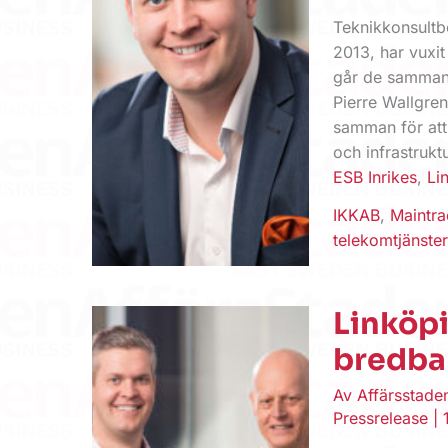
Teknikkonsultb
2013, har vuxit
går de samman 
Pierre Wallgre
samman för att
och infrastrukt
ESB Inrikes
,
Li
IKKAB
,
Maintra
telekomtjänster
Linköpi
bredb
Av
Affärsstad
Pressrelease
|