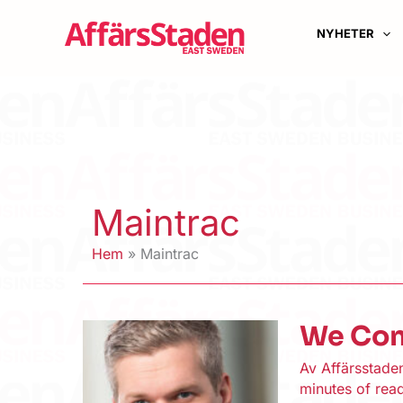
Hoppa
till
NYHETER
innehåll
Maintrac
Hem
Maintrac
We Con
Av
Affärsstad
minutes of rea