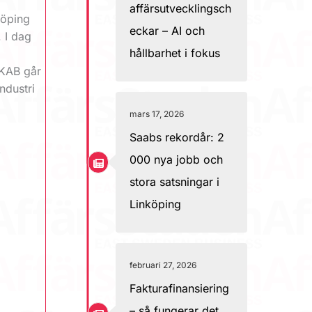
affärsutvecklingsch
köping
eckar – AI och
. I dag
hållbarhet i fokus
KKAB går
ndustri
mars 17, 2026
Saabs rekordår: 2
,
000 nya jobb och
stora satsningar i
Linköping
februari 27, 2026
Fakturafinansiering
– så fungerar det