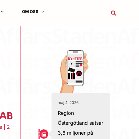
OM OSS
Sök
maj 4, 2026
Region
KAB
Östergötland satsar
e
|
2
3,6 miljoner på