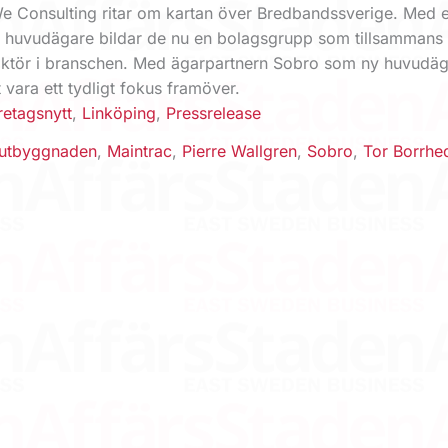
e Consulting ritar om kartan över Bredbandssverige. Med 
uvudägare bildar de nu en bolagsgrupp som tillsammans b
aktör i branschen. Med ägarpartnern Sobro som ny huvudä
 vara ett tydligt fokus framöver.
retagsnytt
,
Linköping
,
Pressrelease
utbyggnaden
,
Maintrac
,
Pierre Wallgren
,
Sobro
,
Tor Borrhe