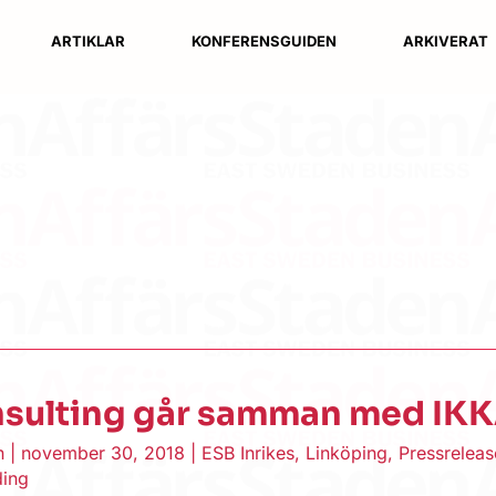
ARTIKLAR
KONFERENSGUIDEN
ARKIVERAT
sulting går samman med IK
en
|
november 30, 2018
|
ESB Inrikes
,
Linköping
,
Pressreleas
ding