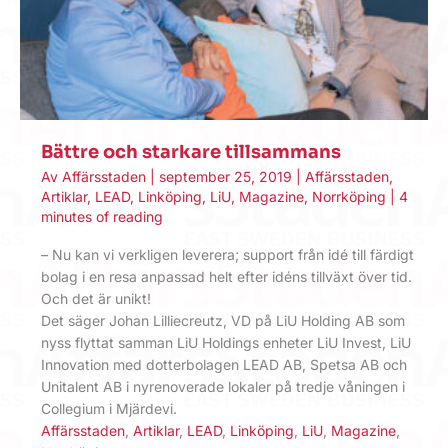
Bättre och starkare tillsammans
Av
Affärsstaden
|
september 25, 2019
|
Affärsstaden
,
Artiklar
,
LEAD
,
Linköping
,
LiU
,
Magazine
,
Norrköping
|
4
minutes of reading
– Nu kan vi verkligen leverera; support från idé till färdigt
bolag i en resa anpassad helt efter idéns tillväxt över tid.
Och det är unikt!
Det säger Johan Lilliecreutz, VD på LiU Holding AB som
nyss flyttat samman LiU Holdings enheter LiU Invest, LiU
Innovation med dotterbolagen LEAD AB, Spetsa AB och
Unitalent AB i nyrenoverade lokaler på tredje våningen i
Collegium i Mjärdevi.
Affärsstaden
,
Artiklar
,
LEAD
,
Linköping
,
LiU
,
Magazine
,