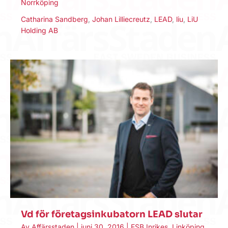
Norrköping
Catharina Sandberg
,
Johan Lilliecreutz
,
LEAD
,
liu
,
LiU
Holding AB
Vd för företagsinkubatorn LEAD slutar
Av
Affärsstaden
|
juni 30, 2016
|
ESB Inrikes
,
Linköping
,