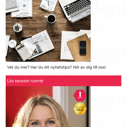
Vet du mer? Har du ett nyhetstips? Hör av dig till oss!
Läs senaste numret