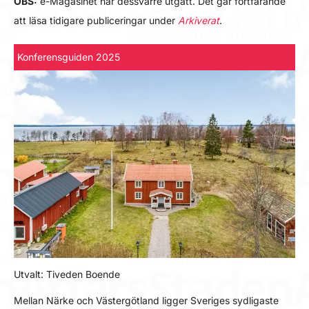
OBS:
e-Magasinet har dessvärre utgått. Det går fortfarande
att läsa tidigare publiceringar under
Arkiverat
.
Konferensguiden 2025
Utvalt: Tiveden Boende
Mellan Närke och Västergötland ligger Sveriges sydligaste