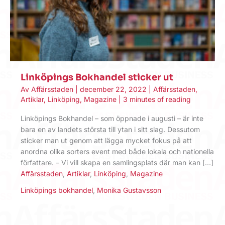
Linköpings Bokhandel sticker ut
Av
Affärsstaden
|
december 22, 2022
|
Affärsstaden
,
Artiklar
,
Linköping
,
Magazine
|
3 minutes of reading
Linköpings Bokhandel – som öppnade i augusti – är inte
bara en av landets största till ytan i sitt slag. Dessutom
sticker man ut genom att lägga mycket fokus på att
anordna olika sorters event med både lokala och nationella
författare. – Vi vill skapa en samlingsplats där man kan […]
Affärsstaden
,
Artiklar
,
Linköping
,
Magazine
Linköpings bokhandel
,
Monika Gustavsson