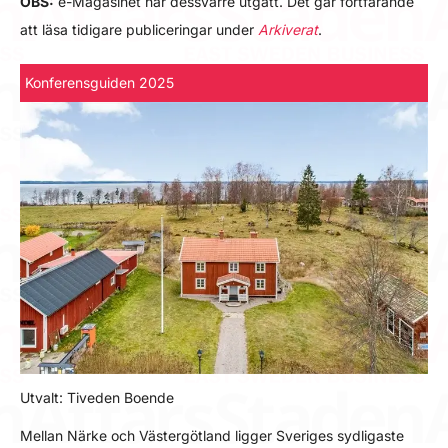
OBS:
e-Magasinet har dessvärre utgått. Det går fortfarande
att läsa tidigare publiceringar under
Arkiverat
.
Konferensguiden 2025
Utvalt: Tiveden Boende
Mellan Närke och Västergötland ligger Sveriges sydligaste