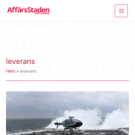
Hoppa
till
innehåll
leverans
Hem
leverans