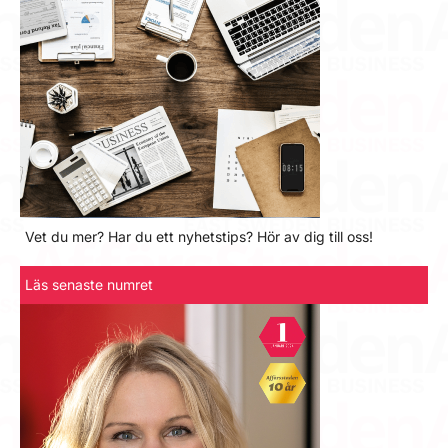
Vet du mer? Har du ett nyhetstips? Hör av dig till oss!
Läs senaste numret