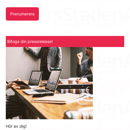
Prenumerera
Bifoga din pressrelease!
Hör av dig!