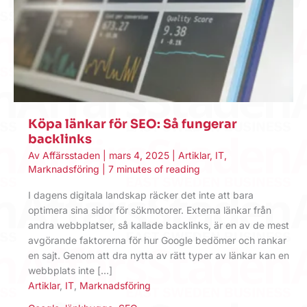
Köpa länkar för SEO: Så fungerar
backlinks
Av
Affärsstaden
|
mars 4, 2025
|
Artiklar
,
IT
,
Marknadsföring
|
7 minutes of reading
I dagens digitala landskap räcker det inte att bara
optimera sina sidor för sökmotorer. Externa länkar från
andra webbplatser, så kallade backlinks, är en av de mest
avgörande faktorerna för hur Google bedömer och rankar
en sajt. Genom att dra nytta av rätt typer av länkar kan en
webbplats inte […]
Artiklar
,
IT
,
Marknadsföring