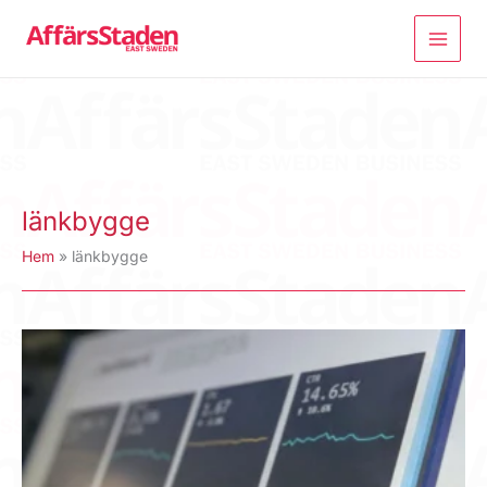
Hoppa
till
innehåll
länkbygge
Hem
länkbygge