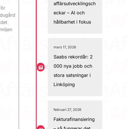
affärsutvecklingsch
för
eckar – AI och
adugård
hållbarhet i fokus
 det
miljen
mars 17, 2026
Saabs rekordår: 2
000 nya jobb och
stora satsningar i
Linköping
februari 27, 2026
Fakturafinansiering
– så fungerar det