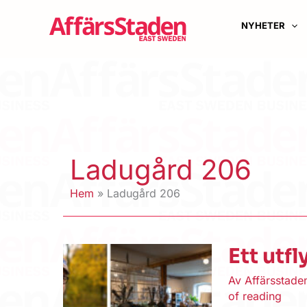
Hoppa
till
NYHETER
innehåll
Ladugård 206
Hem
Ladugård 206
Ett utf
Av
Affärsstad
of reading