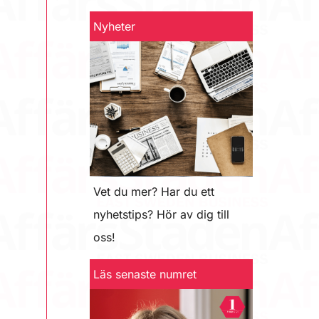
Nyheter
Vet du mer? Har du ett
nyhetstips? Hör av dig till
oss!
Läs senaste numret