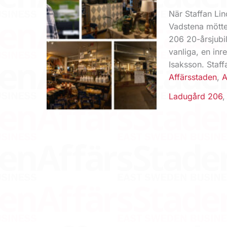
När Staffan Li
Vadstena mötte
206 20-årsjubil
vanliga, en inr
Isaksson. Staff
Affärsstaden
,
A
Ladugård 206