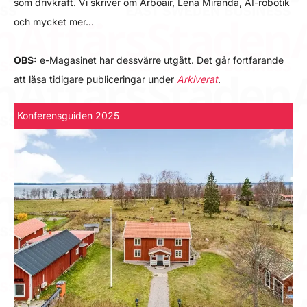
som drivkraft. Vi skriver om Arboair, Lena Miranda, AI-robotik
och mycket mer…
OBS:
e-Magasinet har dessvärre utgått. Det går fortfarande
att läsa tidigare publiceringar under
Arkiverat
.
Konferensguiden 2025