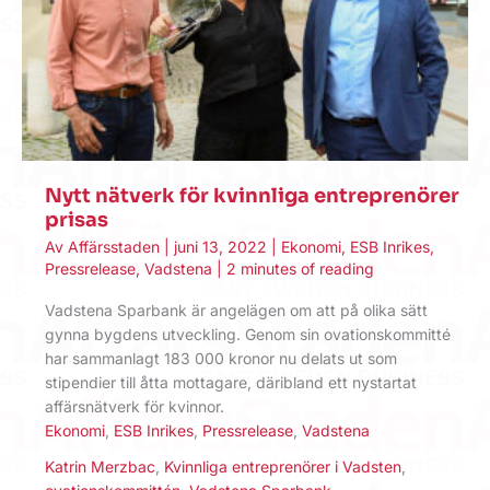
Nytt nätverk för kvinnliga entreprenörer
prisas
Av
Affärsstaden
|
juni 13, 2022
|
Ekonomi
,
ESB Inrikes
,
Pressrelease
,
Vadstena
|
2 minutes of reading
Vadstena Sparbank är angelägen om att på olika sätt
gynna bygdens utveckling. Genom sin ovationskommitté
har sammanlagt 183 000 kronor nu delats ut som
stipendier till åtta mottagare, däribland ett nystartat
affärsnätverk för kvinnor.
Ekonomi
,
ESB Inrikes
,
Pressrelease
,
Vadstena
Katrin Merzbac
,
Kvinnliga entreprenörer i Vadsten
,