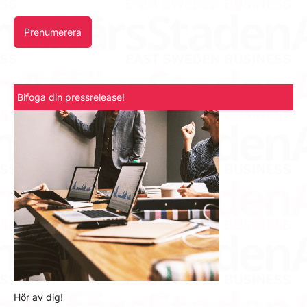
Prenumerera
Bifoga din pressrelease!
Hör av dig!